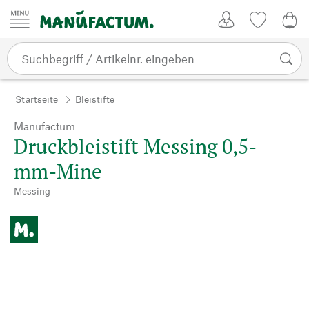
Zum Inhalt springen
Kundenkonto
Merkliste
0,0
Startseite
Bleistifte
Manufactum
Druckbleistift Messing 0,5-
mm-Mine
Messing