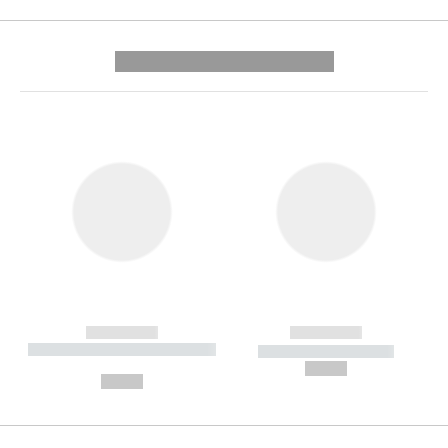
---------- --------------
------------
------------
----------- ----------- --------
----------- -----------
---
--,-- €
--,-- €