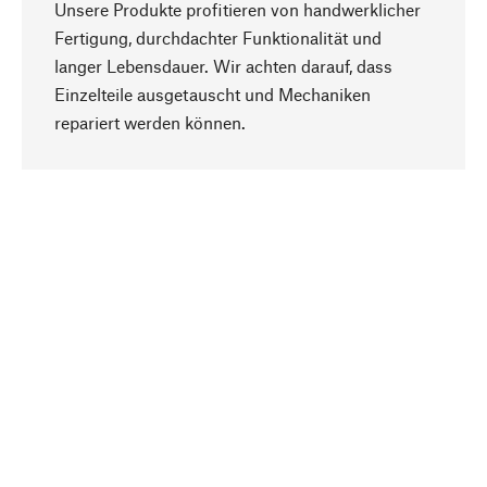
Unsere Produkte profitieren von handwerklicher
Fertigung, durchdachter Funktionalität und
langer Lebensdauer. Wir achten darauf, dass
Einzelteile ausgetauscht und Mechaniken
Nach oben
repariert werden können.
Bewusst
Nachhaltigkeit steht im Fokus unserer
Produktauswahl. Wir setzen auf natürliche
Inhaltsstoffe und Materialien, die gepflegt werden
können, sowie auf eine ressourcenschonende
und sozialverträgliche Produktion.