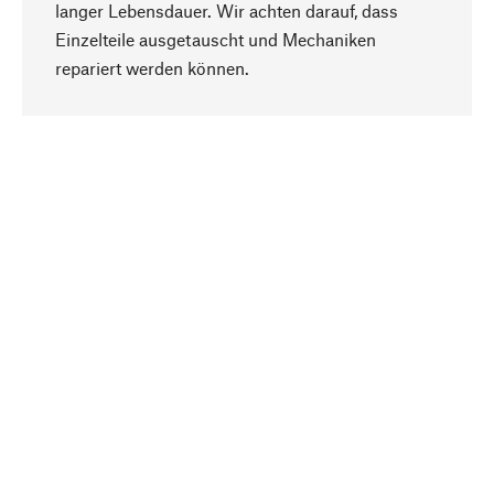
langer Lebensdauer. Wir achten darauf, dass
Einzelteile ausgetauscht und Mechaniken
Nach oben
repariert werden können.
Bewusst
Nachhaltigkeit steht im Fokus unserer
Produktauswahl. Wir setzen auf natürliche
Inhaltsstoffe und Materialien, die gepflegt werden
können, sowie auf eine ressourcenschonende
und sozialverträgliche Produktion.
Ausgewählt