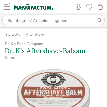
Zum Inhalt springen
Kundenkonto
Merkliste
0,0
Startseite
After Shave
Dr. K’s Soap Company
Dr. K’s Aftershave-Balsam
Minze