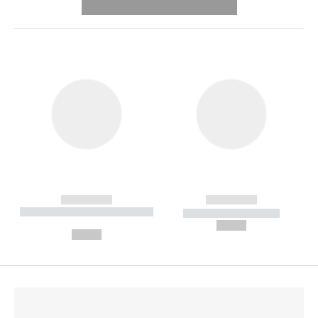
---------- --------------
------------
------------
----------- ----------- --------
----------- -----------
---
--,-- €
--,-- €