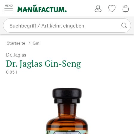
Zum Inhalt springen
Kundenkonto
Merkliste
0,0
Startseite
Gin
Dr. Jaglas
Dr. Jaglas Gin-Seng
0,05 l