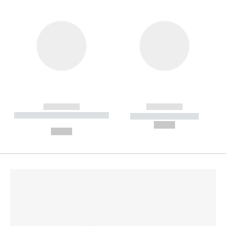
------------
------------
----------- ----------- --------
----------- -----------
---
--,-- €
--,-- €