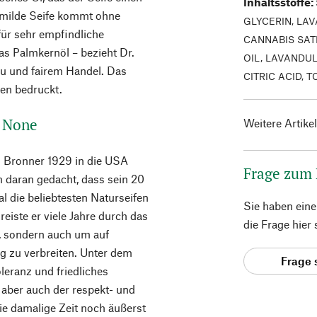
Inhaltsstoffe
:
ie milde Seife kommt ohne
GLYCERIN, LAV
für sehr empfindliche
CANNABIS SAT
as Palmkernöl – bezieht Dr.
OIL, LAVANDU
au und fairem Handel. Das
CITRIC ACID, 
ben bedruckt.
r None
Weitere Artike
l Bronner 1929 in die USA
Frage zum
m daran gedacht, dass sein 20
 die beliebtesten Naturseifen
Sie haben ein
eiste er viele Jahre durch das
die Frage hier
n, sondern auch um auf
g zu verbreiten. Unter dem
Frage 
leranz und friedliches
aber auch der respekt- und
ie damalige Zeit noch äußerst