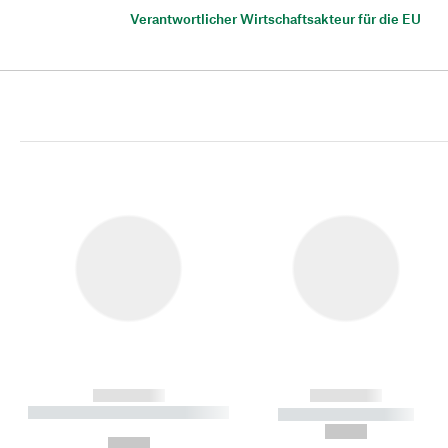
Verantwortlicher Wirtschaftsakteur für die EU
------------
------------
----------- ----------- ----------
----------- -----------
-
--,-- €
--,-- €