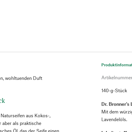
Produktinforma
Artikelnumme
en, wohltuenden Duft
140-g-Stück
ck
Dr. Bronner's 
Mit dem würzi
e Naturseifen aus Kokos-,
Lavendelöls.
r aber als praktische
sches Öl, das der Seife einen