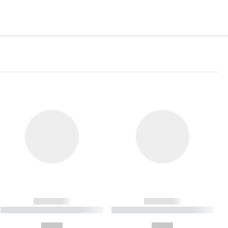
------------
------------
----------- ----------- ----------
----------- ----------- ----------
- -----------
-
--,-- €
--,-- €