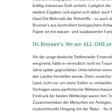
kräftig-intensiven Duft verleiht. Lediglich d
weitere Zugaben und eignet sich daher auch 
Haut.Die Mehrzahl der Rohstoffe – so auch d
Bronner’s aus kontrolliert biologischem Anb
Papier ist mit wasser- und sojabasierten Far
Dr. Bronner’s. We are ALL-ONE o
Als der junge deutsche Seifensieder Emanue
emigrierte, hätte er vermutlich nicht im Trau
Jahre später gegründetes Unternehmen einmal
des Landes herstellen würde. Denn zunächst r
Land, nicht nur um seine Seifen zu verkaufe
Vorträgen seine pazifistische Weltanschauun
Eindruck der beiden Weltkriege waren ihm To
Zusammenleben der Menschen ein Anliegen, 
rücksichtsvolle Umgang mit der Natur – für d