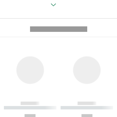
---------- --------------
------------
------------
----------- ----------- ----------
----------- ----------- ----------
-
-
--,-- €
--,-- €