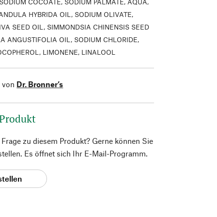
SODIUM COCOATE, SODIUM PALMATE, AQUA,
ANDULA HYBRIDA OIL, SODIUM OLIVATE,
IVA SEED OIL, SIMMONDSIA CHINENSIS SEED
LA ANGUSTIFOLIA OIL, SODIUM CHLORIDE,
TOCOPHEROL, LIMONENE, LINALOOL
l von
Dr. Bronner’s
 Produkt
e Frage zu diesem Produkt? Gerne können Sie
 stellen. Es öffnet sich Ihr E-Mail-Programm.
stellen