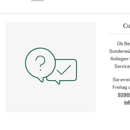
Cu
Ob Ber
Sonderwün
Anliegen
Service
Sie erre
Freitag
9390
in