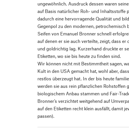
ungewöhnlich. Ausdruck dessen waren seine S
auf Basis natürlicher Roh- und Inhaltsstoffe 
dadurch eine hervorragende Qualität und bild
Gegenpol zu den modernen, petrochemisch b
Seifen von Emanuel Bronner schnell erfolgrei
auf denen er sie auch verteilte, zeigt, dass er
und goldrichtig lag. Kurzerhand druckte er se
Etiketten, wo sie bis heute zu finden sind.
Wir können nicht mit Bestimmtheit sagen, w
Kult in den USA gemacht hat, wohl aber, dass
restlos überzeugt hat. In der bis heute fami
werden sie aus rein pflanzlichen Rohstoffen ge
biologischem Anbau stammen und Fair-Trade-z
Bronner’s verzichtet weitgehend auf Umverpa
auf den Etiketten recht klein ausfällt, damit j
passen).