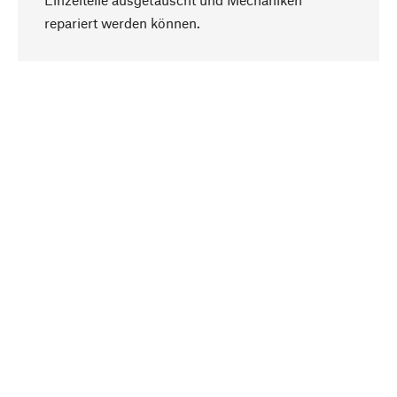
Nach oben
repariert werden können.
Bewusst
Nachhaltigkeit steht im Fokus unserer
Produktauswahl. Wir setzen auf natürliche
Inhaltsstoffe und Materialien, die gepflegt werden
können, sowie auf eine ressourcenschonende
und sozialverträgliche Produktion.
Ausgewählt
Als Ihr kompetenter Partner arbeiten wir