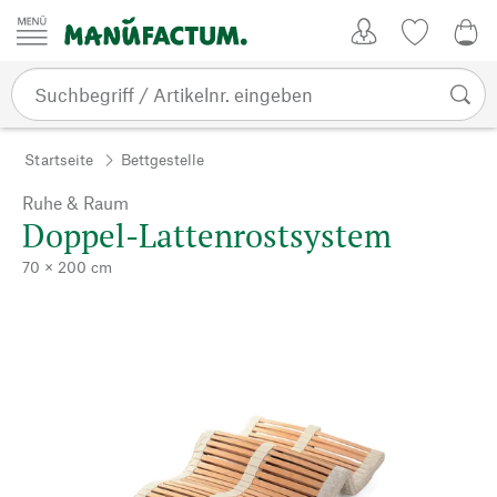
Zum Inhalt springen
Kundenkonto
Merkliste
0,0
Startseite
Bettgestelle
Ruhe & Raum
Doppel-Lattenrostsystem
70 × 200 cm