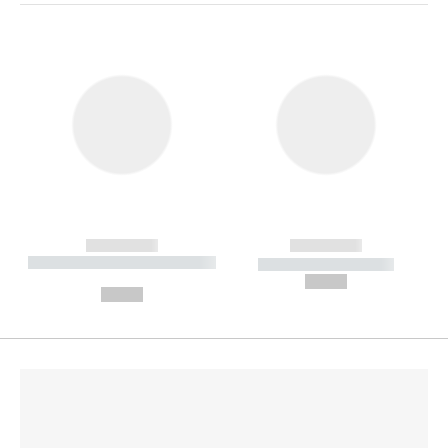
------------
------------
----------- ----------- --------
----------- -----------
---
--,-- €
--,-- €