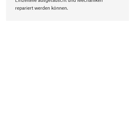
Nach oben
repariert werden können.
Bewusst
Nachhaltigkeit steht im Fokus unserer
Produktauswahl. Wir setzen auf natürliche
Inhaltsstoffe und Materialien, die gepflegt werden
können, sowie auf eine ressourcenschonende
und sozialverträgliche Produktion.
Ausgewählt
Als Ihr kompetenter Partner arbeiten wir