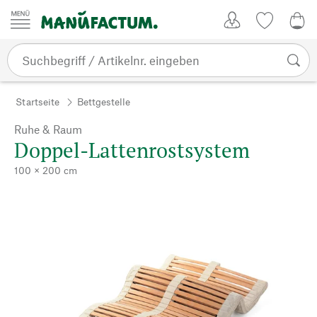
Zum Inhalt springen
Kundenkonto
Merkliste
0,0
Startseite
Bettgestelle
Ruhe & Raum
Doppel-Lattenrostsystem
100 × 200 cm