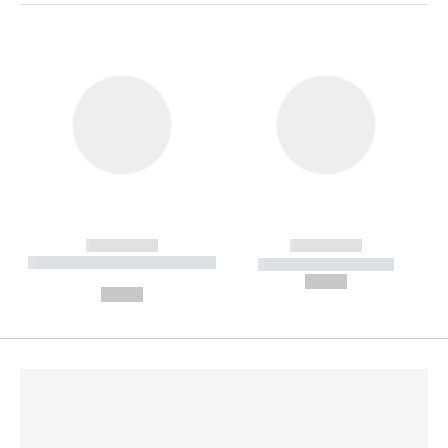
------------
------------
----------- ----------- --------
----------- -----------
---
--,-- €
--,-- €