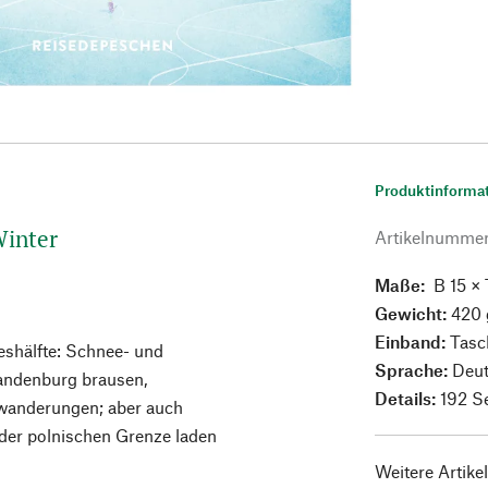
Produktinforma
Winter
Artikelnumme
Maße:
B 15 × 
Gewicht:
420 
Einband:
Tasc
eshälfte: Schnee- und
Sprache:
Deu
andenburg brausen,
Details:
192 S
rwanderungen; aber auch
 der polnischen Grenze laden
Weitere Artike