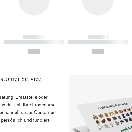
------------
------------
----------- ----------- ----------
----------- ----------- ----------
-
-
--,-- €
--,-- €
stomer Service
atung, Ersatzteile oder
sche - all Ihre Fragen und
 behandelt unser Customer
 persönlich und fundiert.