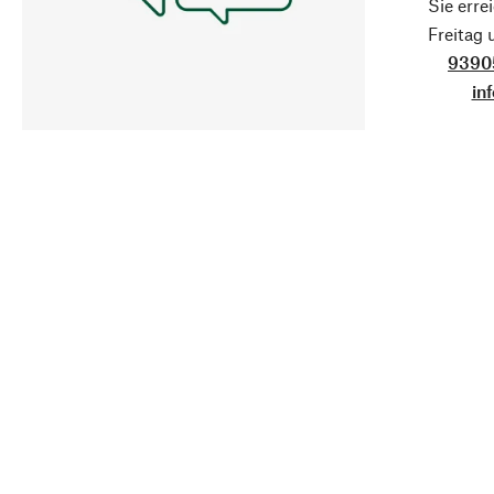
Sie erre
Freitag
9390
in