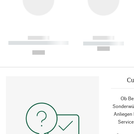
------------
------------
----------- ----------- ----------
----------- -----------
-
--,-- €
--,-- €
Cu
Ob Ber
Sonderwün
Anliegen
Service