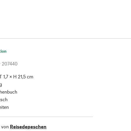
tion
r
207440
T 1,7 × H 21,5 cm
g
henbuch
tsch
eiten
l von
Reisedepeschen