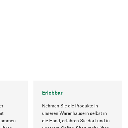
Erlebbar
er
Nehmen Sie die Produkte in
it
unseren Warenhäusern selbst in
usammen
die Hand, erfahren Sie dort und in
Nach oben
 Ihren
unserem Online-Shop mehr über