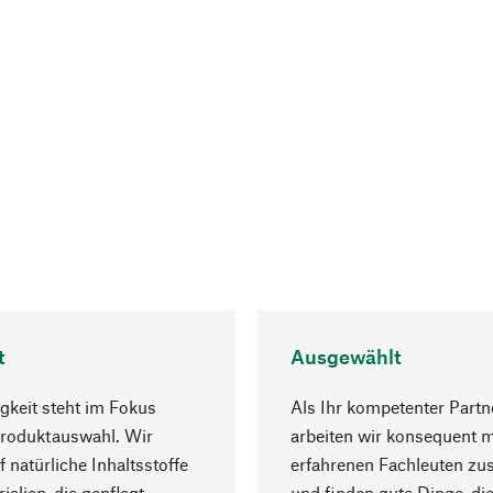
t
Ausgewählt
gkeit steht im Fokus
Als Ihr kompetenter Partn
Produktauswahl. Wir
arbeiten wir konsequent m
f natürliche Inhaltsstoffe
erfahrenen Fachleuten z
ialien, die gepflegt
und finden gute Dinge, die