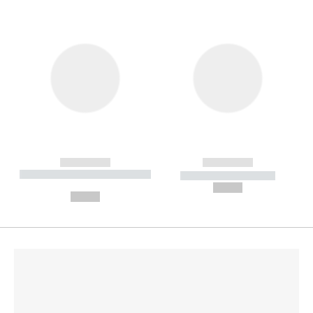
------------
------------
----------- ----------- --------
----------- -----------
---
--,-- €
--,-- €