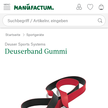
Zum Inhalt springen
Kundenkonto
Merkliste
0,0
Startseite
Sportgeräte
Deuser Sports Systems
Deuserband Gummi