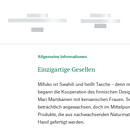
------------
------------
----------- ----------- ----------
----------- -----------
-
--,-- €
--,-- €
Allgemeine Informationen
Einzigartige Gesellen
Mifuko ist Swahili und heißt Tasche – denn 
begann die Kooperation des finnischen Des
Mari Martikainen mit kenianischen Frauen. S
beträchtlich angewachsen, doch im Mittelpun
Produkte, die aus nachwachsenden Naturmate
Hand gefertigt werden.