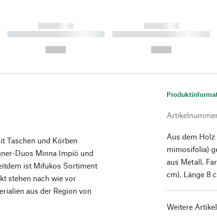
------------
------------
----------- ----------- ----------
----------- ----------- ----------
-
-
--,-- €
--,-- €
Produktinforma
Artikelnumme
Aus dem Holz 
mit Taschen und Körben
mimosifolia) g
igner-Duos Minna Impiö und
aus Metall. Fa
eitdem ist Mifukos Sortiment
cm). Länge 8 c
kt stehen nach wie vor
rialien aus der Region von
Weitere Artike