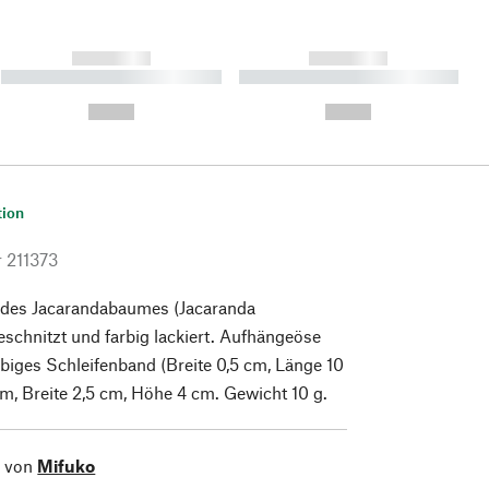
------------
------------
----------- ----------- ----------
----------- ----------- ----------
- -----------
-
--,-- €
--,-- €
tion
r
211373
des Jacarandabaumes (Jacaranda
eschnitzt und farbig lackiert. Aufhängeöse
rbiges Schleifenband (Breite 0,5 cm, Länge 10
m, Breite 2,5 cm, Höhe 4 cm. Gewicht 10 g.
l von
Mifuko