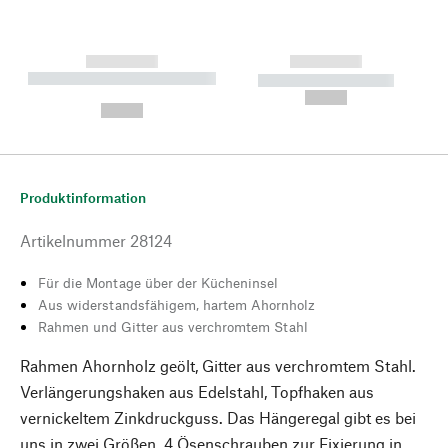
------------
------------
----------- ----------- --------
----------- -----------
---
--,-- €
--,-- €
Produktinformation
Artikelnummer
28124
Für die Montage über der Kücheninsel
Aus widerstandsfähigem, hartem Ahornholz
Rahmen und Gitter aus verchromtem Stahl
Rahmen Ahornholz geölt, Gitter aus verchromtem Stahl.
Verlängerungshaken aus Edelstahl, Topfhaken aus
vernickeltem Zinkdruckguss. Das Hängeregal gibt es bei
uns in zwei Größen. 4 Ösenschrauben zur Fixierung in