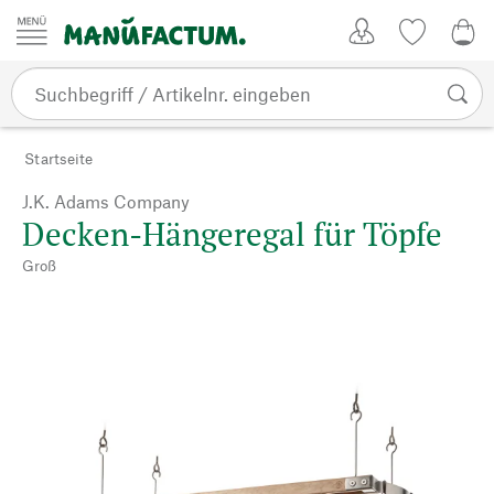
Zum Inhalt springen
Kundenkonto
Merkliste
0,0
Startseite
J.K. Adams Company
Decken-Hängeregal für Töpfe
Groß