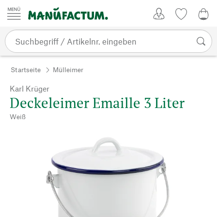
Zum Inhalt springen
Kundenkonto
Merkliste
0,0
Startseite
Mülleimer
Karl Krüger
Deckeleimer Emaille 3 Liter
Weiß