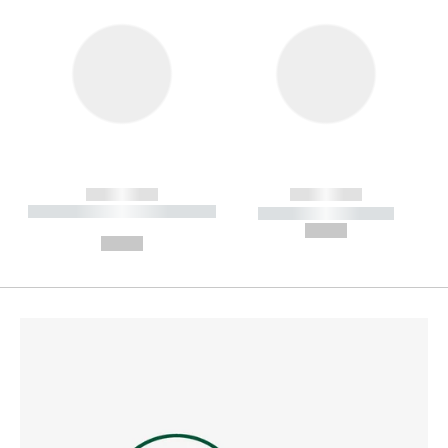
------------
------------
----------- ----------- --------
----------- -----------
---
--,-- €
--,-- €