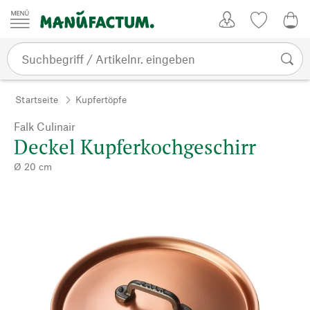
Zum Inhalt springen
Kundenkonto
Merkliste
0,0
Startseite
Kupfertöpfe
Falk Culinair
Deckel Kupferkochgeschirr
Ø 20 cm