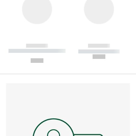
------------
------------
----------- ----------- --------
----------- -----------
---
--,-- €
--,-- €