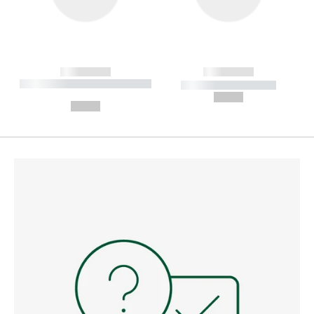
------------
------------
----------- ----------- --------
----------- -----------
---
--,-- €
--,-- €