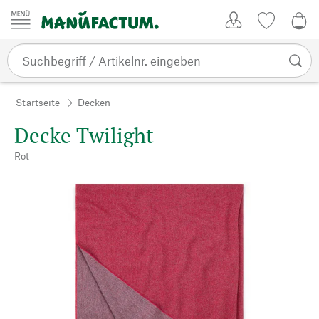
Zum Inhalt springen
Kundenkonto
Merkliste
0,0
Startseite
Decken
Decke Twilight
Rot