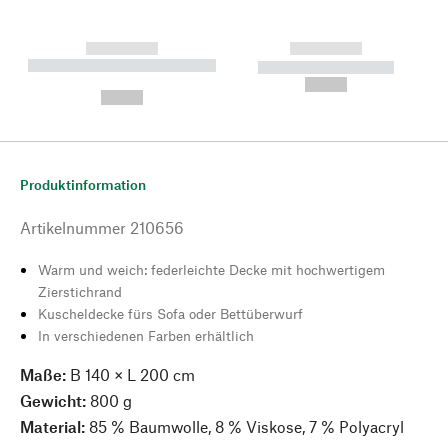
------------
------------
----------- ----------- --------
----------- -----------
---
--,-- €
--,-- €
Produktinformation
Artikelnummer
210656
Warm und weich: federleichte Decke mit hochwertigem
Zierstichrand
Kuscheldecke fürs Sofa oder Bettüberwurf
In verschiedenen Farben erhältlich
Maße:
B 140 × L 200 cm
Gewicht:
800 g
Material:
85 % Baumwolle, 8 % Viskose, 7 % Polyacryl