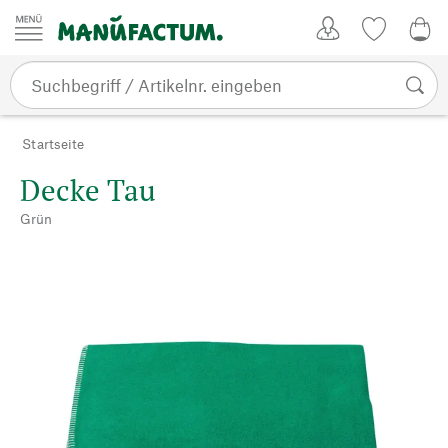
Zum Inhalt springen
Kundenkonto
Merkliste
0,0
Startseite
Decke Tau
Grün