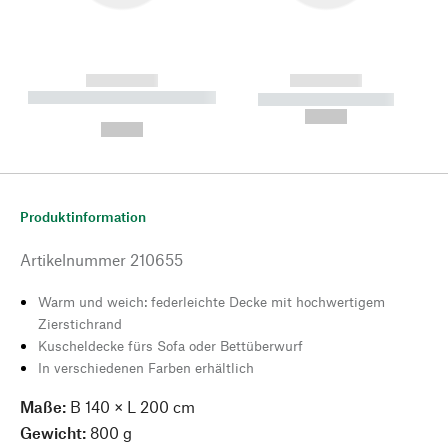
------------
------------
----------- ----------- --------
----------- -----------
---
--,-- €
--,-- €
Produktinformation
Artikelnummer
210655
Warm und weich: federleichte Decke mit hochwertigem
Zierstichrand
Kuscheldecke fürs Sofa oder Bettüberwurf
In verschiedenen Farben erhältlich
Maße:
B 140 × L 200 cm
Gewicht:
800 g