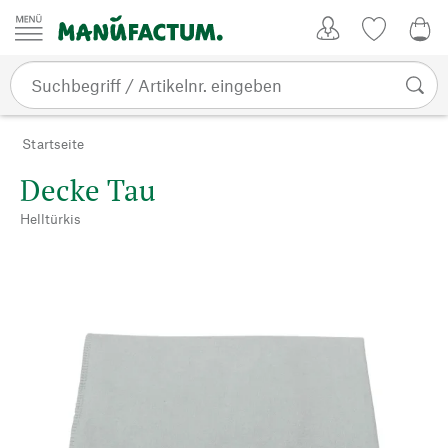
Zum Inhalt springen
Kundenkonto
Merkliste
0,0
Startseite
Decke Tau
Helltürkis