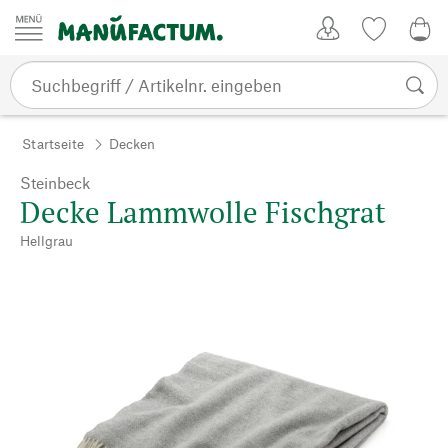
Zum Inhalt springen
Kundenkonto
Merkliste
0,0
Startseite
Decken
Steinbeck
Decke Lammwolle Fischgrat
Hellgrau