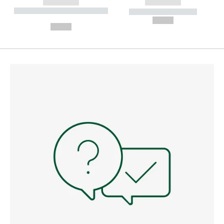
------------
------------
----------- ----------- --------
----------- -----------
---
--,-- €
--,-- €