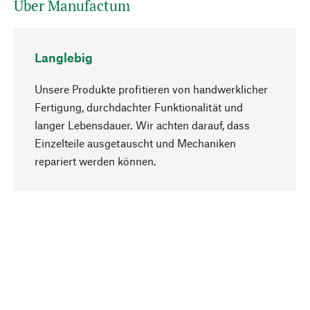
Über Manufactum
Langlebig
Unsere Produkte profitieren von handwerklicher
Fertigung, durchdachter Funktionalität und
langer Lebensdauer. Wir achten darauf, dass
Einzelteile ausgetauscht und Mechaniken
Nach oben
repariert werden können.
Bewusst
Nachhaltigkeit steht im Fokus unserer
Produktauswahl. Wir setzen auf natürliche
Inhaltsstoffe und Materialien, die gepflegt werden