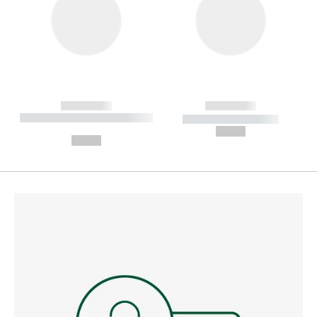
------------
------------
----------- ----------- --------
----------- -----------
---
--,-- €
--,-- €