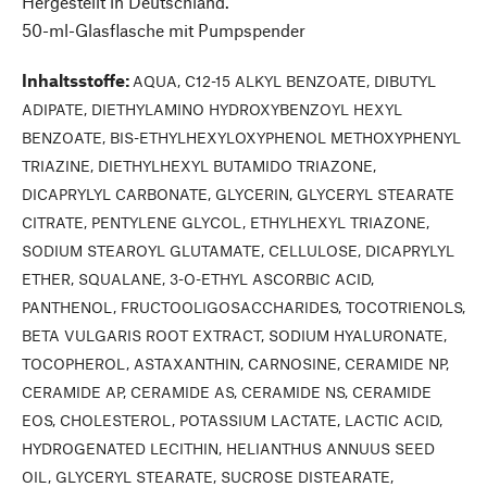
Hergestellt in Deutschland.
50-ml-Glasflasche mit Pumpspender
Inhaltsstoffe
:
AQUA, C12-15 ALKYL BENZOATE, DIBUTYL
ADIPATE, DIETHYLAMINO HYDROXYBENZOYL HEXYL
BENZOATE, BIS-ETHYLHEXYLOXYPHENOL METHOXYPHENYL
TRIAZINE, DIETHYLHEXYL BUTAMIDO TRIAZONE,
DICAPRYLYL CARBONATE, GLYCERIN, GLYCERYL STEARATE
CITRATE, PENTYLENE GLYCOL, ETHYLHEXYL TRIAZONE,
SODIUM STEAROYL GLUTAMATE, CELLULOSE, DICAPRYLYL
ETHER, SQUALANE, 3-O-ETHYL ASCORBIC ACID,
PANTHENOL, FRUCTOOLIGOSACCHARIDES, TOCOTRIENOLS,
BETA VULGARIS ROOT EXTRACT, SODIUM HYALURONATE,
TOCOPHEROL, ASTAXANTHIN, CARNOSINE, CERAMIDE NP,
CERAMIDE AP, CERAMIDE AS, CERAMIDE NS, CERAMIDE
EOS, CHOLESTEROL, POTASSIUM LACTATE, LACTIC ACID,
HYDROGENATED LECITHIN, HELIANTHUS ANNUUS SEED
OIL, GLYCERYL STEARATE, SUCROSE DISTEARATE,