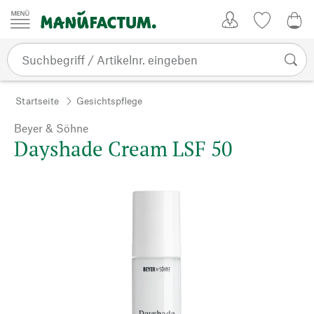
Zum Inhalt springen
Kundenkonto
Merkliste
0,0
Startseite
Gesichtspflege
Beyer & Söhne
Dayshade Cream LSF 50