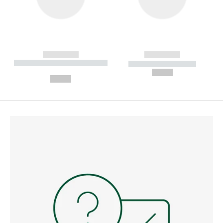
------------
------------
----------- ----------- --------
----------- -----------
---
--,-- €
--,-- €