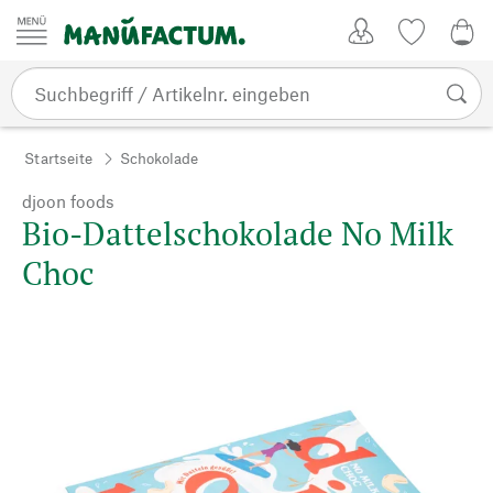
Zum Inhalt springen
Kundenkonto
Merkliste
0,0
Startseite
Schokolade
djoon foods
Bio-Dattelschokolade No Milk
Choc