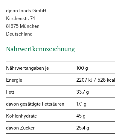
djoon foods GmbH
Kirchenstr. 74
81675 München
Deutschland
Nährwertkennzeichnung
Nährwertangaben je
100 g
Energie
2207 kJ / 528 kcal
Fett
33,7 g
davon gesättigte Fettsäuren
17,1 g
Kohlenhydrate
45 g
davon Zucker
25,4 g