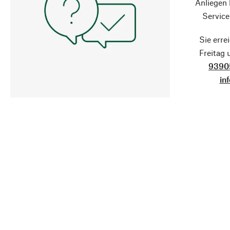
Anliegen
Service
Sie erre
Freitag
9390
in