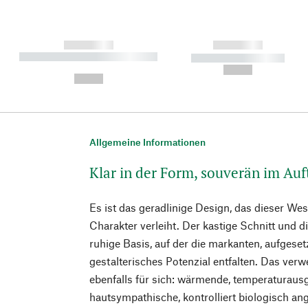
------------
------------
----------- ----------- ----------
----------- -----------
-
--,-- €
--,-- €
Allgemeine Informationen
Klar in der Form, souverän im Auft
Es ist das geradlinige Design, das dieser We
Charakter verleiht. Der kastige Schnitt und d
ruhige Basis, auf der die markanten, aufgeset
gestalterisches Potenzial entfalten. Das verw
ebenfalls für sich: wärmende, temperaturau
hautsympathische, kontrolliert biologisch a