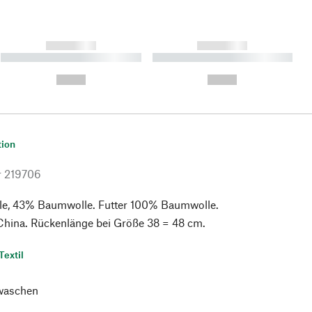
------------
------------
----------- ----------- ----------
----------- ----------- ----------
- -----------
-
--,-- €
--,-- €
tion
r
219706
e, 43% Baumwolle. Futter 100% Baumwolle.
 China. Rückenlänge bei Größe 38 = 48 cm.
Textil
waschen