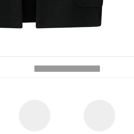
---------- --------------