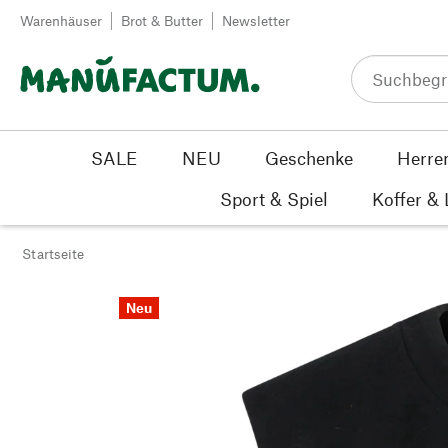
Zum Inhalt springen
Warenhäuser
Brot & Butter
Newsletter
SALE
NEU
Geschenke
Herre
Sport & Spiel
Koffer &
Startseite
Neu