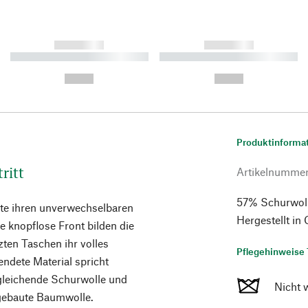
------------
------------
----------- ----------- ----------
----------- ----------- ----------
-
-
--,-- €
--,-- €
Produktinforma
ritt
Artikelnumme
57% Schurwoll
ste ihren unverwechselbaren
Hergestellt in
ie knopflose Front bilden die
zten Taschen ihr volles
Pflegehinweise 
endete Material spricht
sgleichende Schurwolle und
Nicht 
ngebaute Baumwolle.