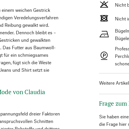
Nicht 
u einem weichen Gestrick
endigen Veredelungsverfahren
Nicht 
nd Reibung gewalkt wird.
Bügeln
mender. Dennoch bleibt es –
Bügele
Gestricken und gewalkten
h. Das Futter aus Baumwoll-
Profes
gt für ein schmiegsames
Perchl
ragen, fügt sich die Weste
schone
Jeans und Shirt setzt sie
Weitere Artike
 Mode von Claudia
Frage zum
Spannungsfeld dreier Faktoren
Sie haben ein
 anspruchsvollen Schnitten
die Frage hier
ierter Rohstoffe und drittens