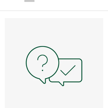
--,-- €