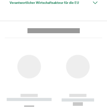
Verantwortlicher Wirtschaftsakteur für die EU
---------- --------------
------------
------------
----------- ----------- --------
----------- -----------
---
--,-- €