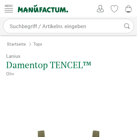
Zum Inhalt springen
Kundenkonto
Merkliste
0,0
Startseite
Tops
Lanius
Damentop TENCEL™
Oliv