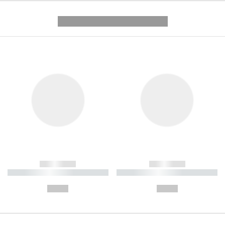
---------- --------------
------------
------------
----------- ----------- ----------
----------- ----------- ----------
-
-
--,-- €
--,-- €