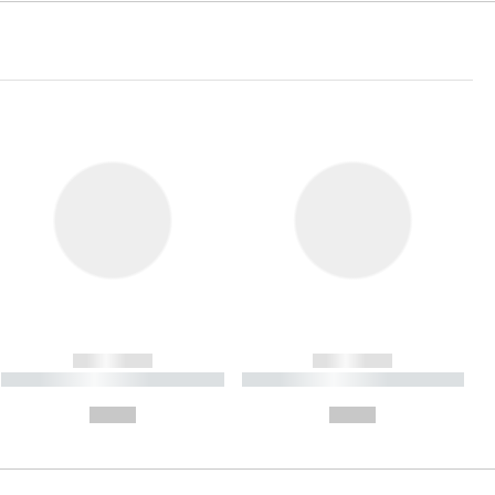
------------
------------
----------- ----------- ----------
----------- ----------- ----------
- -----------
-
--,-- €
--,-- €