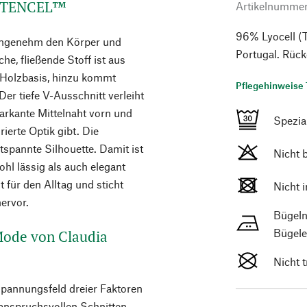
us TENCEL™
Artikelnumme
96% Lyocell (T
t angenehm den Körper und
Portugal. Rüc
che, fließende Stoff ist aus
 Holzbasis, hinzu kommt
Pflegehinweise 
Der tiefe V-Ausschnitt verleiht
arkante Mittelnaht vorn und
Spezi
ierte Optik gibt. Die
tspannte Silhouette. Damit ist
Nicht 
ohl lässig als auch elegant
 für den Alltag und sticht
Nicht 
ervor.
Bügeln
Bügele
 Mode von Claudia
Nicht 
Spannungsfeld dreier Faktoren
 anspruchsvollen Schnitten