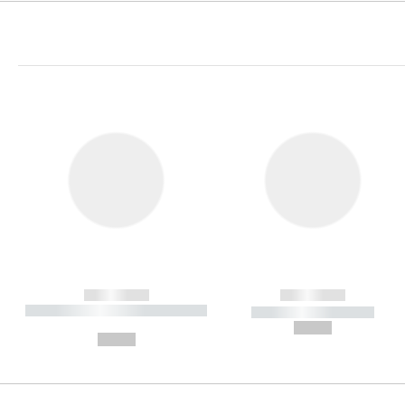
------------
------------
----------- ----------- ----------
----------- -----------
-
--,-- €
--,-- €