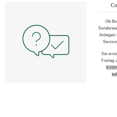
Cu
Ob Ber
Sonderwün
Anliegen
Service
Sie erre
Freitag
9390
in