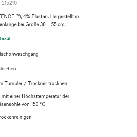
r
215210
ENCEL™), 4% Elastan. Hergestellt in
kenlänge bei Größe 38 = 55 cm.
Textil
alschonwaschgang
bleichen
im Tumbler / Trockner trocknen
 mit einer Höchsttemperatur der
isensohle von 150 °C
trockenreinigen