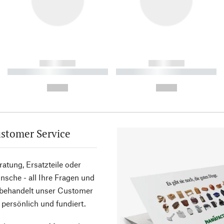
------------
------------
----------- ----------- ----------
----------- ----------- ----------
-
-
--,-- €
--,-- €
stomer Service
atung, Ersatzteile oder
sche - all Ihre Fragen und
 behandelt unser Customer
 persönlich und fundiert.