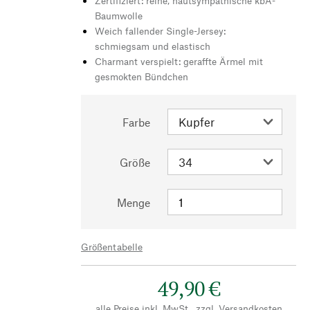
Zertifiziert: reine, hautsympathische kbA-
Baumwolle
Weich fallender Single-Jersey:
schmiegsam und elastisch
Charmant verspielt: geraffte Ärmel mit
gesmokten Bündchen
Farbe
Größe
Menge
Größentabelle
49,90 €
alle Preise inkl. MwSt., zzgl.
Versandkosten