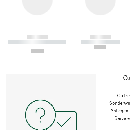
------------
------------
----------- ----------- ----------
----------- -----------
-
--,-- €
--,-- €
Cu
Ob Ber
Sonderwün
Anliegen
Service