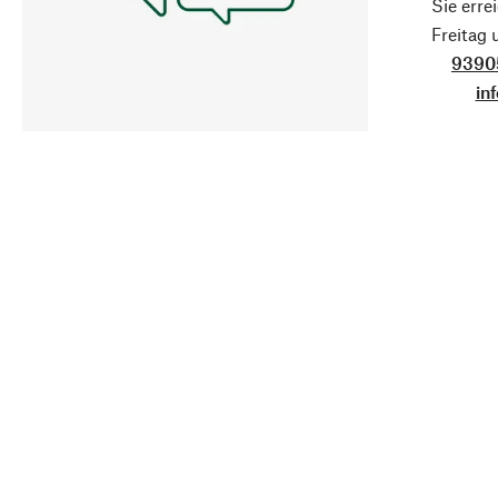
Sie erre
Freitag
9390
in