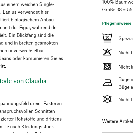
100% Baumwolle
aus einem weichen Single-
Größe 38 = 55
t. Lanius verwendet hier
lliert biologischem Anbau
Pflegehinweise 
chelt der Figur, während der
elt. Ein Blickfang sind die
Spezi
ind und in breiten gesmokten
inen unverwechselbar
Nicht 
 Jeans oder kombinieren Sie es
itt.
Nicht 
Bügeln
 Mode von Claudia
Bügele
Nicht 
Spannungsfeld dreier Faktoren
 anspruchsvollen Schnitten
ierter Rohstoffe und drittens
Weitere Artike
n. Je nach Kleidungsstück