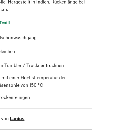
. Hergestellt in Indien. Rückenlänge bei
 cm.
Textil
alschonwaschgang
bleichen
im Tumbler / Trockner trocknen
 mit einer Höchsttemperatur der
isensohle von 150 °C
trockenreinigen
l von
Lanius