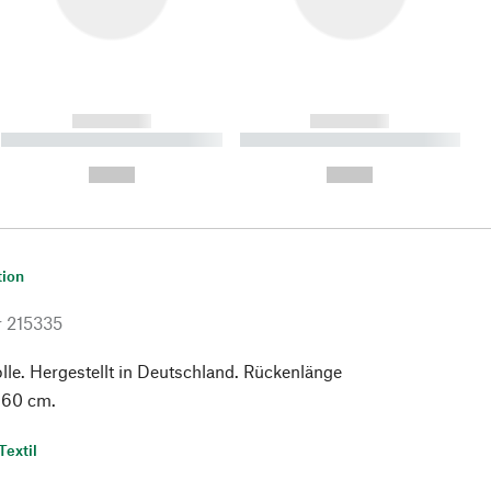
------------
------------
----------- ----------- ----------
----------- ----------- ----------
- -----------
-
--,-- €
--,-- €
tion
r
215335
e. Hergestellt in Deutschland. Rückenlänge
 60 cm.
Textil