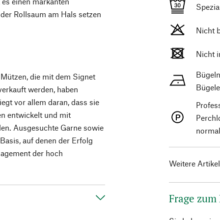
 es einen markanten
Spezi
 der Rollsaum am Hals setzen
Nicht 
Nicht 
Bügeln
d Mützen, die mit dem Signet
Bügele
verkauft werden, haben
egt vor allem daran, dass sie
Profes
 entwickelt und mit
Perchl
den. Ausgesuchte Garne sowie
normal
Basis, auf denen der Erfolg
gagement der hoch
Weitere Artike
Frage zum