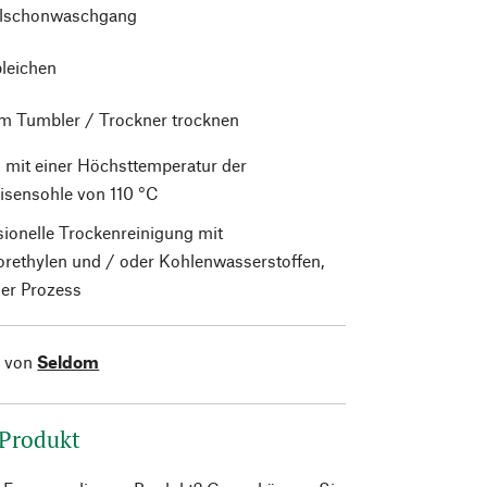
alschonwaschgang
bleichen
im Tumbler / Trockner trocknen
 mit einer Höchsttemperatur der
isensohle von 110 °C
sionelle Trockenreinigung mit
orethylen und / oder Kohlenwasserstoffen,
er Prozess
l von
Seldom
 Produkt