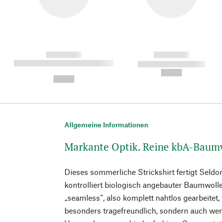
------------
------------
----------- ----------- ----------
----------- -----------
-
--,-- €
--,-- €
Allgemeine Informationen
Markante Optik. Reine kbA-Baum
Dieses sommerliche Strickshirt fertigt Seld
kontrolliert biologisch angebauter Baumwolle. 
„seamless“, also komplett nahtlos gearbeitet
besonders tragefreundlich, sondern auch wen