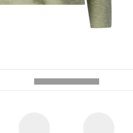
---------- --------------