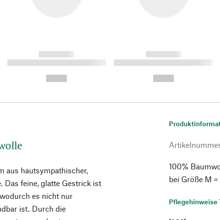
------------
------------
----------- ----------- ----------
----------- ----------- ----------
-
-
--,-- €
--,-- €
Produktinforma
wolle
Artikelnumme
100% Baumwoll
om aus hautsympathischer,
bei Größe M =
Das feine, glatte Gestrick ist
, wodurch es nicht nur
Pflegehinweise 
dbar ist. Durch die