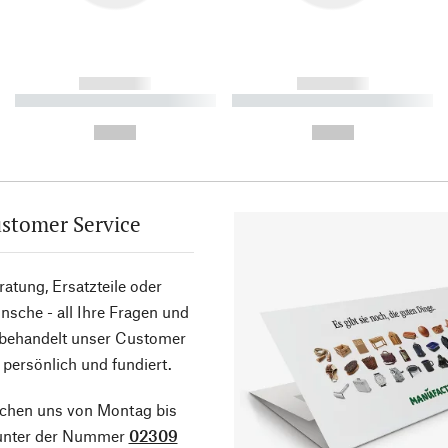
------------
------------
----------- ----------- ----------
----------- ----------- ----------
-
-
--,-- €
--,-- €
stomer Service
atung, Ersatzteile oder
sche - all Ihre Fragen und
 behandelt unser Customer
 persönlich und fundiert.
ichen uns von Montag bis
 unter der Nummer
02309