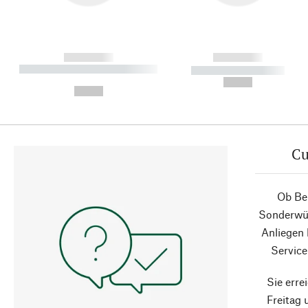
------------
------------
----------- ----------- ----------
----------- -----------
-
--,-- €
--,-- €
Cu
Ob Ber
Sonderwün
Anliegen
Service
Sie erre
Freitag