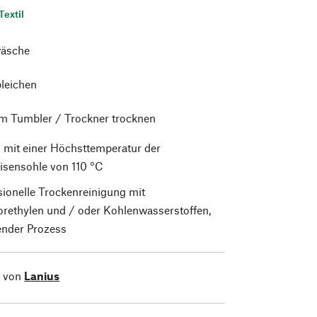
Textil
äsche
bleichen
im Tumbler / Trockner trocknen
 mit einer Höchsttemperatur der
isensohle von 110 °C
sionelle Trockenreinigung mit
orethylen und / oder Kohlenwasserstoffen,
nder Prozess
l von
Lanius