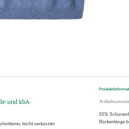
Produktinforma
lle und kbA-
Artikelnumme
55% Schurwolle
Rückenlänge b
hnittener, leicht verkürzter