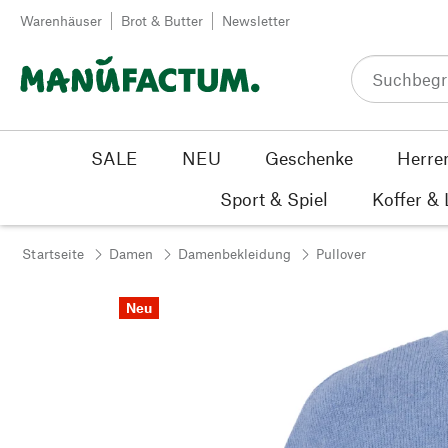
Zum Inhalt springen
Warenhäuser
Brot & Butter
Newsletter
SALE
NEU
Geschenke
Herre
Sport & Spiel
Koffer &
Startseite
Damen
Damenbekleidung
Pullover
Neu