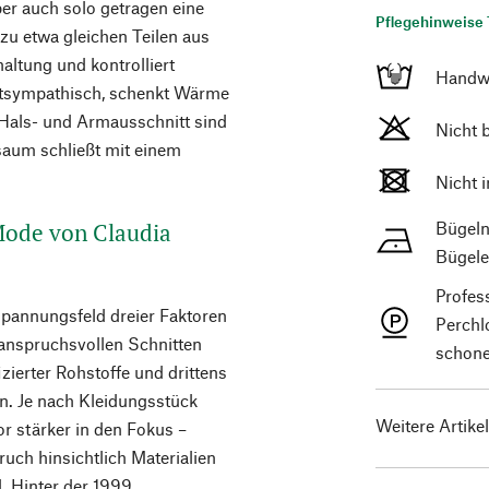
er auch solo getragen eine
Pflegehinweise 
 zu etwa gleichen Teilen aus
haltung und kontrolliert
Handw
utsympathisch, schenkt Wärme
 Hals- und Armausschnitt sind
Nicht 
fsaum schließt mit einem
Nicht 
 Mode von Claudia
Bügeln
Bügele
Profes
Spannungsfeld dreier Faktoren
Perchl
 anspruchsvollen Schnitten
schone
ierter Rohstoffe und drittens
n. Je nach Kleidungsstück
Weitere Artike
or stärker in den Fokus –
uch hinsichtlich Materialien
d. Hinter der 1999