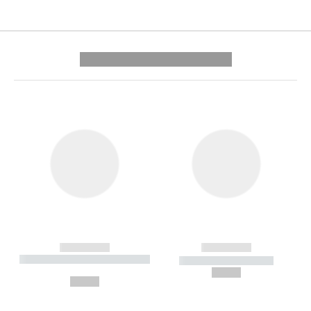
---------- --------------
------------
------------
----------- ----------- --------
----------- -----------
---
--,-- €
--,-- €