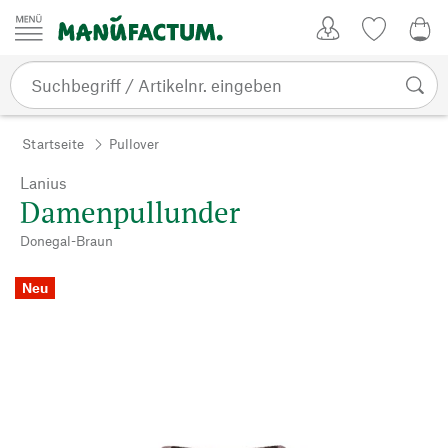
Zum Inhalt springen
Kundenkonto
Merkliste
0,0
Startseite
Pullover
Lanius
Damenpullunder
Donegal-Braun
Neu