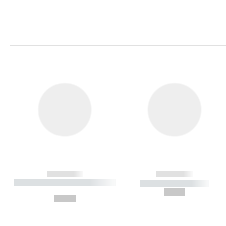
------------
------------
----------- ----------- ----------
----------- -----------
-
--,-- €
--,-- €