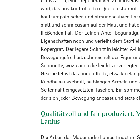
(TENCEL™), einer regenerativen Zellulosefas
wird, das aus kontrollierten Quellen stammt.
hautsympathischen und atmungsaktiven Fas
glatt und schmiegsam auf der Haut und hat e
fließenden Fall. Der Leinen-Anteil begünstig
Eigenschaften noch und verleiht dem Stoff e
Köpergrat. Der legere Schnitt in leichter A-L
Bewegungsfreiheit, schmeichelt der Figur und 
Silhouette, wozu auch die leicht vorverlegten
Gearbeitet ist das ungefütterte, etwa knielang
Rundhalsausschnitt, halblangen Ärmeln und z
Seitennaht eingesetzten Taschen. Ein sommerl
der sich jeder Bewegung anpasst und stets e
Qualitätvoll und fair produziert.
Lanius
Die Arbeit der Modemarke Lanius findet im 