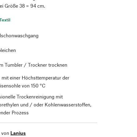
ei Größe 38 = 94 cm.
Textil
alschonwaschgang
bleichen
im Tumbler / Trockner trocknen
 mit einer Höchsttemperatur der
isensohle von 150 °C
sionelle Trockenreinigung mit
orethylen und / oder Kohlenwasserstoffen,
nder Prozess
l von
Lanius