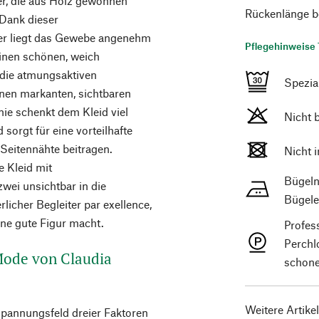
er, die aus Holz gewonnen
Rückenlänge b
 Dank dieser
er liegt das Gewebe angenehm
Pflegehinweise 
inen schönen, weich
t die atmungsaktiven
Spezi
inen markanten, sichtbaren
inie schenkt dem Kleid viel
Nicht 
sorgt für eine vorteilhafte
 Seitennähte beitragen.
Nicht 
e Kleid mit
Bügeln
wei unsichtbar in die
Bügele
icher Begleiter par exellence,
ine gute Figur macht.
Profes
Perchl
 Mode von Claudia
schone
Weitere Artike
Spannungsfeld dreier Faktoren