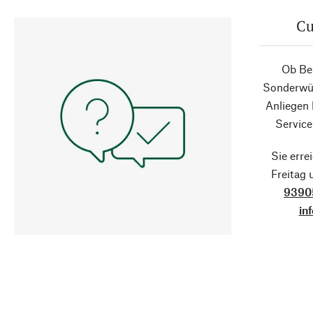
Cu
Ob Ber
Sonderwün
Anliegen
Service
Sie erre
Freitag
9390
in