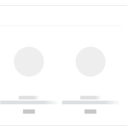
------------
------------
----------- ----------- ----------
----------- ----------- ----------
- -----------
-
--,-- €
--,-- €