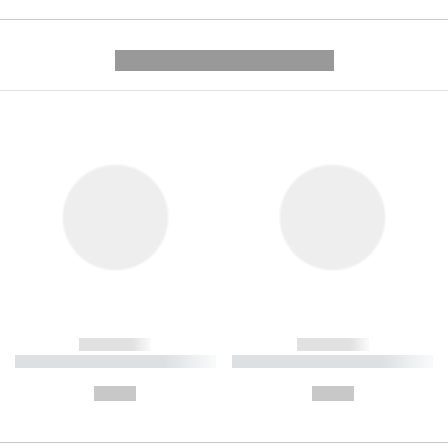
---------- --------------
------------
------------
----------- ----------- ----------
----------- ----------- ----------
-
-
--,-- €
--,-- €