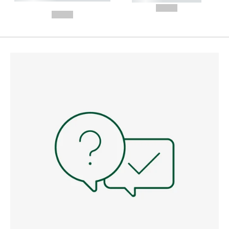
---
--,-- €
--,-- €