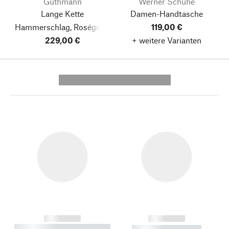
Guthmann
Werner Schuhe
Lange Kette
Damen-Handtasche
Hammerschlag, Roségold-
119,00 €
229,00 €
Oxid
+ weitere Varianten
---------- --------------
------------
------------
----------- ----------- --------
----------- -----------