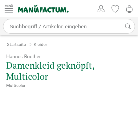
Zum Inhalt springen
Kundenkonto
Merkliste
0,0
Startseite
Kleider
Hannes Roether
Damenkleid geknöpft,
Multicolor
Multicolor