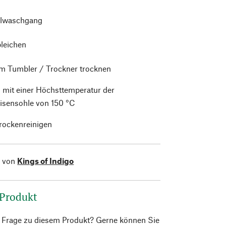
lwaschgang
bleichen
im Tumbler / Trockner trocknen
 mit einer Höchsttemperatur der
isensohle von 150 °C
trockenreinigen
l von
Kings of Indigo
 Produkt
e Frage zu diesem Produkt? Gerne können Sie