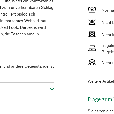
 Hüfte, bietet ein komfortables
ft zum unverkennbaren Schlag
Norma
ntrolliert biologisch
in markantes Webbild, hat
Nicht 
Used Look. Die Jeans wird
n, die Taschen sind in
Nicht 
Bügeln
Bügele
Nicht 
el und andere Gegenstände ist
Weitere Artike
Frage zum
Sie haben ein