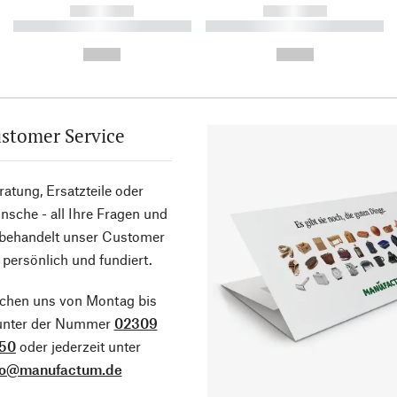
------------
------------
----------- ----------- ----------
----------- ----------- ----------
-
-
--,-- €
--,-- €
stomer Service
atung, Ersatzteile oder
sche - all Ihre Fragen und
 behandelt unser Customer
 persönlich und fundiert.
ichen uns von Montag bis
 unter der Nummer
02309
50
oder jederzeit unter
fo@manufactum.de