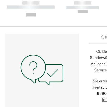
------------
------------
----------- ----------- ----------
----------- -----------
-
--,-- €
--,-- €
Cu
Ob Ber
Sonderwün
Anliegen
Service
Sie erre
Freitag
9390
in