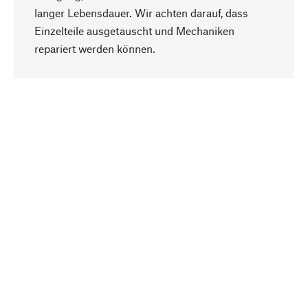
langer Lebensdauer. Wir achten darauf, dass
Einzelteile ausgetauscht und Mechaniken
Nach oben
repariert werden können.
Bewusst
Nachhaltigkeit steht im Fokus unserer
Produktauswahl. Wir setzen auf natürliche
Inhaltsstoffe und Materialien, die gepflegt werden
können, sowie auf eine ressourcenschonende
und sozialverträgliche Produktion.
Ausgewählt