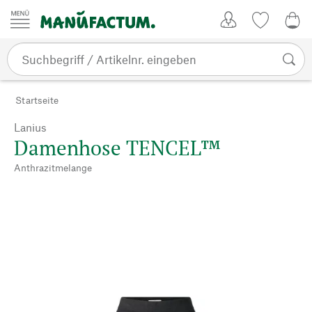
Zum Inhalt springen
Kundenkonto
Merkliste
0,0
Startseite
Lanius
Damenhose TENCEL™
Anthrazitmelange