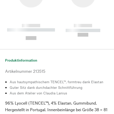
------------
------------
----------- ----------- --------
----------- -----------
---
--,-- €
--,-- €
Produktinformation
Artikelnummer
213515
Aus hautsympathischem TENCEL™, formtreu dank Elastan
Guter Sitz dank durchdachter Schnittführung
Aus dem Atelier von Claudia Lanius
96% Lyocell (TENCEL™), 4% Elastan. Gummibund.
Hergestellt in Portugal. Innenbeinlänge bei Größe 38 = 81