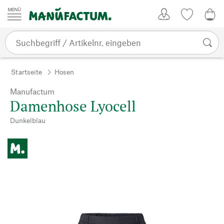
Zum Inhalt springen
Kundenkonto
Merkliste
0,0
Startseite
Hosen
Manufactum
Damenhose Lyocell
Dunkelblau