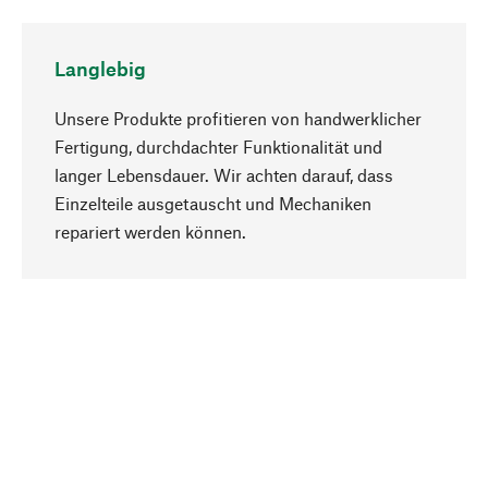
Langlebig
Unsere Produkte profitieren von handwerklicher
Fertigung, durchdachter Funktionalität und
langer Lebensdauer. Wir achten darauf, dass
Einzelteile ausgetauscht und Mechaniken
Nach oben
repariert werden können.
Bewusst
Nachhaltigkeit steht im Fokus unserer
Produktauswahl. Wir setzen auf natürliche
Inhaltsstoffe und Materialien, die gepflegt werden
können, sowie auf eine ressourcenschonende