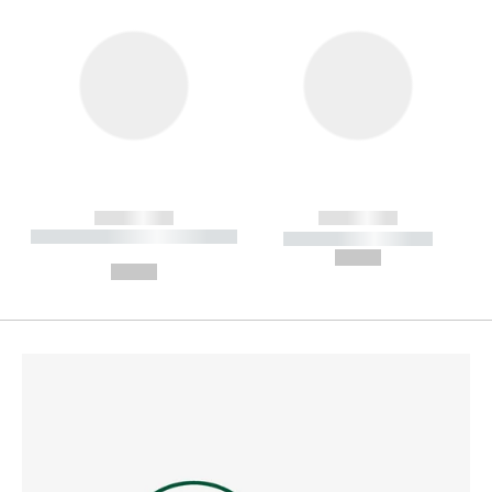
------------
------------
----------- ----------- --------
----------- -----------
---
--,-- €
--,-- €