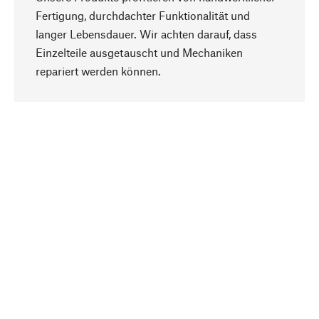
Fertigung, durchdachter Funktionalität und
langer Lebensdauer. Wir achten darauf, dass
Einzelteile ausgetauscht und Mechaniken
Nach oben
repariert werden können.
Bewusst
Nachhaltigkeit steht im Fokus unserer
Produktauswahl. Wir setzen auf natürliche
Inhaltsstoffe und Materialien, die gepflegt werden
können, sowie auf eine ressourcenschonende
und sozialverträgliche Produktion.