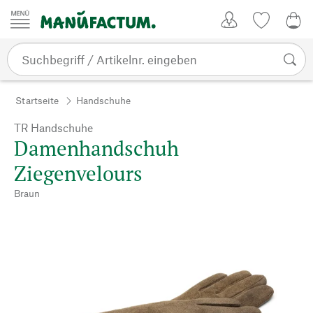
Zum Inhalt springen
Kundenkonto
Merkliste
0,0
Startseite
Handschuhe
TR Handschuhe
Damenhandschuh
Ziegenvelours
Braun