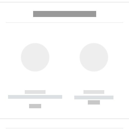
---------- --------------
------------
------------
----------- ----------- --------
----------- -----------
---
--,-- €
--,-- €