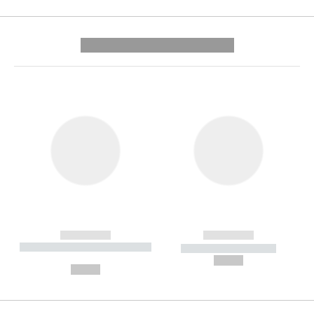
---------- --------------
------------
------------
----------- ----------- --------
----------- -----------
---
--,-- €
--,-- €