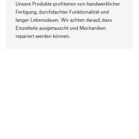
Unsere Produkte profitieren von handwerklicher
Fertigung, durchdachter Funktionalität und
langer Lebensdauer. Wir achten darauf, dass
Einzelteile ausgetauscht und Mechaniken
Nach oben
repariert werden können.
Bewusst
Nachhaltigkeit steht im Fokus unserer
Produktauswahl. Wir setzen auf natürliche
Inhaltsstoffe und Materialien, die gepflegt werden
können, sowie auf eine ressourcenschonende
und sozialverträgliche Produktion.