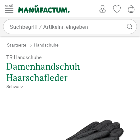
Zum Inhalt springen
Kundenkonto
Merkliste
0,0
Startseite
Handschuhe
TR Handschuhe
Damenhandschuh
Haarschafleder
Schwarz