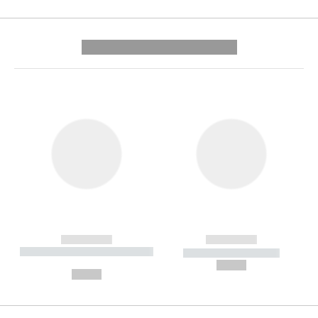
---------- --------------
------------
------------
----------- ----------- --------
----------- -----------
---
--,-- €
--,-- €