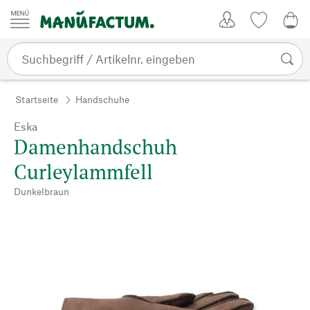
Zum Inhalt springen
Kundenkonto
Merkliste
0,0
Startseite
Handschuhe
Eska
Damenhandschuh
Curleylammfell
Dunkelbraun