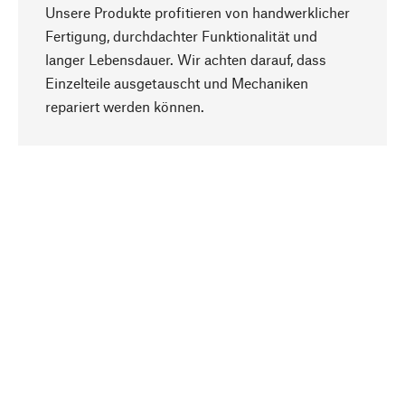
Unsere Produkte profitieren von handwerklicher
Fertigung, durchdachter Funktionalität und
langer Lebensdauer. Wir achten darauf, dass
Einzelteile ausgetauscht und Mechaniken
Nach oben
repariert werden können.
Bewusst
Nachhaltigkeit steht im Fokus unserer
Produktauswahl. Wir setzen auf natürliche
Inhaltsstoffe und Materialien, die gepflegt werden
können, sowie auf eine ressourcenschonende
und sozialverträgliche Produktion.