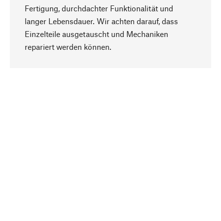
Fertigung, durchdachter Funktionalität und
langer Lebensdauer. Wir achten darauf, dass
Einzelteile ausgetauscht und Mechaniken
Nach oben
repariert werden können.
Bewusst
Nachhaltigkeit steht im Fokus unserer
Produktauswahl. Wir setzen auf natürliche
Inhaltsstoffe und Materialien, die gepflegt werden
können, sowie auf eine ressourcenschonende
und sozialverträgliche Produktion.