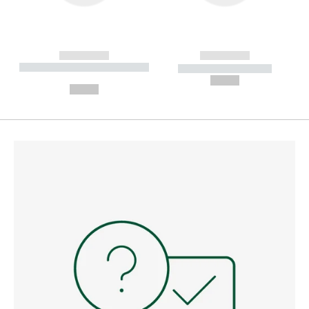
------------
------------
----------- ----------- --------
----------- -----------
---
--,-- €
--,-- €