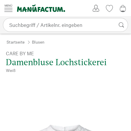
Zum Inhalt springen
Kundenkonto
Merkliste
0,0
Startseite
Blusen
CARE BY ME
Damenbluse Lochstickerei
Weiß