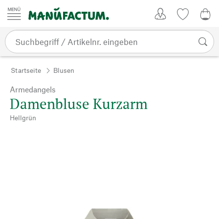
Zum Inhalt springen
Kundenkonto
Merkliste
0,0
Startseite
Blusen
Armedangels
Damenbluse Kurzarm
Hellgrün