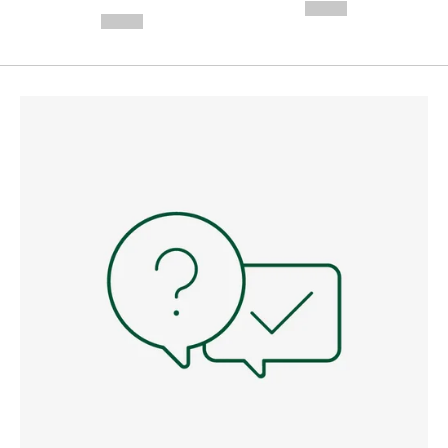
---
--,-- €
--,-- €