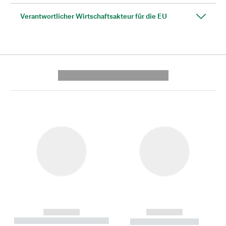
Verantwortlicher Wirtschaftsakteur für die EU
---------- --------------
------------
------------
----------- ----------- --------
----------- -----------