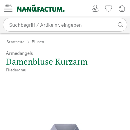
Zum Inhalt springen
Kundenkonto
Merkliste
0,0
Startseite
Blusen
Armedangels
Damenbluse Kurzarm
Fliedergrau