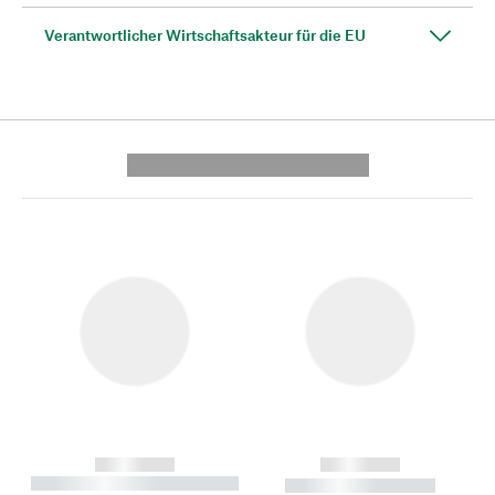
Verantwortlicher Wirtschaftsakteur für die EU
---------- --------------
------------
------------
----------- ----------- --------
----------- -----------