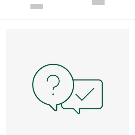
---
--,-- €
--,-- €