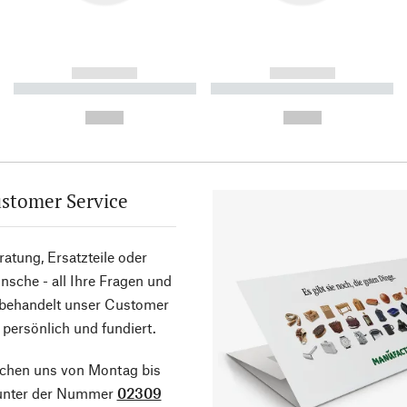
------------
------------
----------- ----------- ----------
----------- ----------- ----------
-
-
--,-- €
--,-- €
stomer Service
atung, Ersatzteile oder
sche - all Ihre Fragen und
 behandelt unser Customer
 persönlich und fundiert.
ichen uns von Montag bis
 unter der Nummer
02309