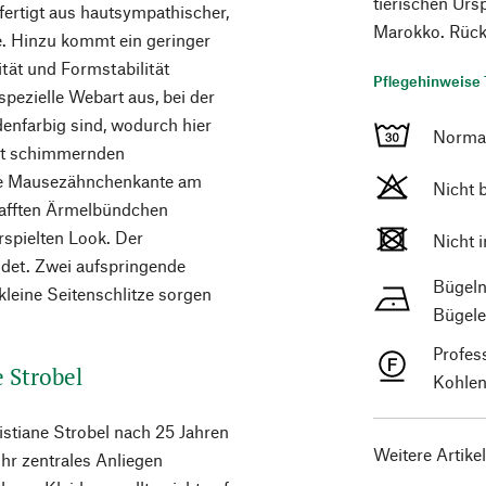
tierischen Urs
ertigt aus hautsympathischer,
Marokko. Rück
e. Hinzu kommt ein geringer
tät und Formstabilität
Pflegehinweise 
pezielle Webart aus, bei der
enfarbig sind, wodurch hier
Norma
art schimmernden
die Mausezähnchenkante am
Nicht 
rafften Ärmelbündchen
erspielten Look. Der
Nicht 
det. Zwei aufspringende
Bügeln
kleine Seitenschlitze sorgen
Bügele
Profes
e Strobel
Kohlen
istiane Strobel nach 25 Jahren
Weitere Artike
ihr zentrales Anliegen