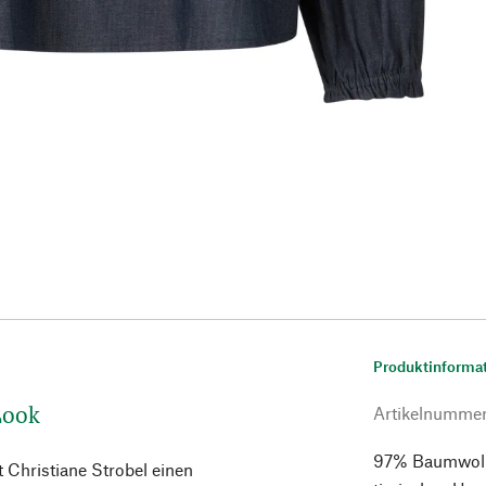
Produktinforma
Look
Artikelnumme
97% Baumwolle 
t Christiane Strobel einen