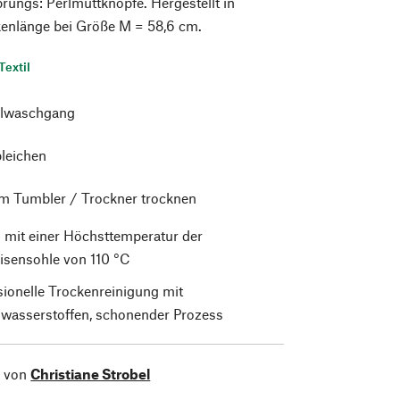
prungs: Perlmuttknöpfe. Hergestellt in
enlänge bei Größe M = 58,6 cm.
Textil
lwaschgang
bleichen
im Tumbler / Trockner trocknen
 mit einer Höchsttemperatur der
isensohle von 110 °C
sionelle Trockenreinigung mit
wasserstoffen, schonender Prozess
l von
Christiane Strobel