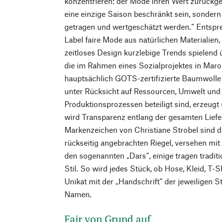
konzentrieren: der Mode ihren Wert zurückgeb
eine einzige Saison beschränkt sein, sondern
getragen und wertgeschätzt werden.“ Entspre
Label faire Mode aus natürlichen Materialien, 
zeitloses Design kurzlebige Trends spielend ü
die im Rahmen eines Sozialprojektes in Maro
hauptsächlich GOTS-zertifizierte Baumwolle
unter Rücksicht auf Ressourcen, Umwelt und
Produktionsprozessen beteiligt sind, erzeugt
wird Transparenz entlang der gesamten Liefer
Markenzeichen von Christiane Strobel sind 
rückseitig angebrachten Riegel, versehen mit
den sogenannten „Dars“, einige tragen traditi
Stil. So wird jedes Stück, ob Hose, Kleid, T-S
Unikat mit der „Handschrift“ der jeweiligen S
Namen.
Fair von Grund auf