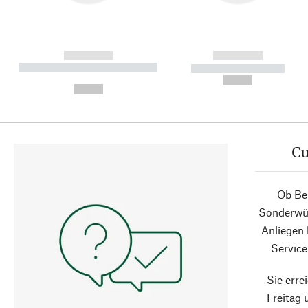
------------
------------
----------- ----------- ----------
----------- -----------
-
--,-- €
--,-- €
Cu
Ob Ber
Sonderwün
Anliegen
Service
Sie erre
Freitag