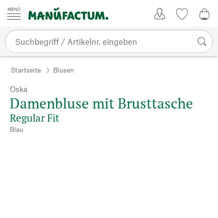
Zum Inhalt springen
Kundenkonto
Merkliste
0,0
Startseite
Blusen
Oska
Damenbluse mit Brusttasche
Regular Fit
Blau