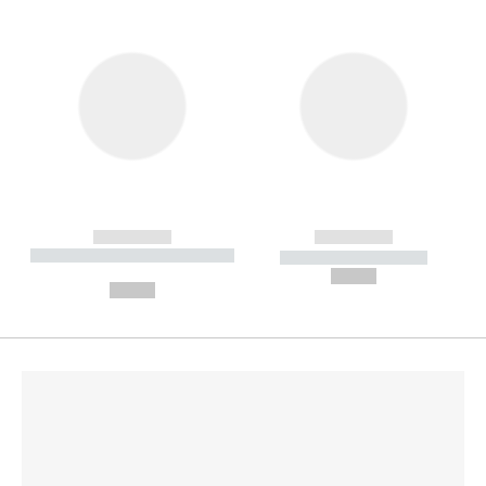
------------
------------
----------- ----------- --------
----------- -----------
---
--,-- €
--,-- €