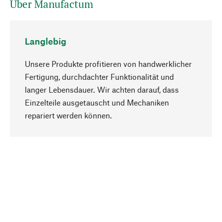
Über Manufactum
Langlebig
Unsere Produkte profitieren von handwerklicher
Fertigung, durchdachter Funktionalität und
langer Lebensdauer. Wir achten darauf, dass
Einzelteile ausgetauscht und Mechaniken
Nach oben
repariert werden können.
Bewusst
Nachhaltigkeit steht im Fokus unserer
Produktauswahl. Wir setzen auf natürliche
Inhaltsstoffe und Materialien, die gepflegt werden