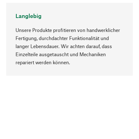
Langlebig
Unsere Produkte profitieren von handwerklicher
Fertigung, durchdachter Funktionalität und
langer Lebensdauer. Wir achten darauf, dass
Einzelteile ausgetauscht und Mechaniken
Nach oben
repariert werden können.
Bewusst
Nachhaltigkeit steht im Fokus unserer
Produktauswahl. Wir setzen auf natürliche
Inhaltsstoffe und Materialien, die gepflegt werden
können, sowie auf eine ressourcenschonende