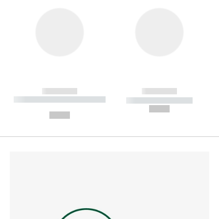
------------
------------
----------- ----------- --------
----------- -----------
---
--,-- €
--,-- €