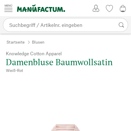
Zum Inhalt springen
Kundenkonto
Merkliste
0,0
Startseite
Blusen
Knowledge Cotton Apparel
Damenbluse Baumwollsatin
Weiß-Rot