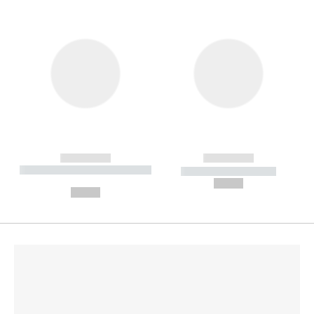
------------
------------
----------- ----------- --------
----------- -----------
---
--,-- €
--,-- €