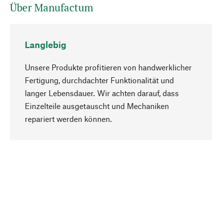
Über Manufactum
Langlebig
Unsere Produkte profitieren von handwerklicher
Fertigung, durchdachter Funktionalität und
langer Lebensdauer. Wir achten darauf, dass
Einzelteile ausgetauscht und Mechaniken
Nach oben
repariert werden können.
Bewusst
Nachhaltigkeit steht im Fokus unserer
Produktauswahl. Wir setzen auf natürliche
Inhaltsstoffe und Materialien, die gepflegt werden