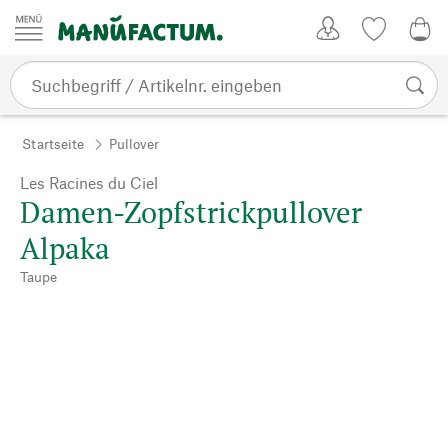
Zum Inhalt springen
Kundenkonto
Merkliste
0,0
Startseite
Pullover
Les Racines du Ciel
Damen-Zopfstrickpullover
Alpaka
Taupe