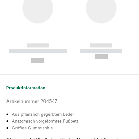
------------
------------
----------- ----------- --------
----------- -----------
---
--,-- €
--,-- €
Produktinformation
Artikelnummer
204547
Aus pflanzlich gegerbtem Leder
Anatomisch vorgeformtes Fußbett
Griffige Gummisohle