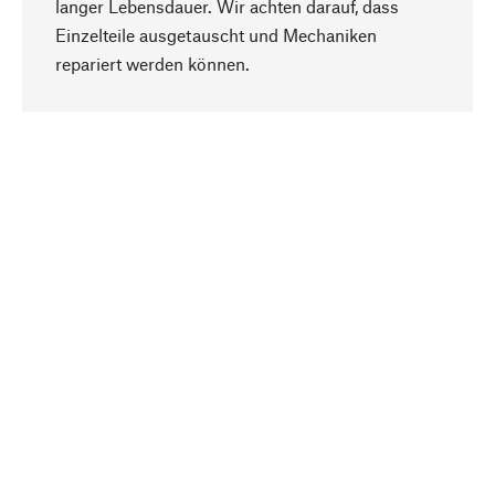
langer Lebensdauer. Wir achten darauf, dass
Einzelteile ausgetauscht und Mechaniken
Nach oben
repariert werden können.
Bewusst
Nachhaltigkeit steht im Fokus unserer
Produktauswahl. Wir setzen auf natürliche
Inhaltsstoffe und Materialien, die gepflegt werden
können, sowie auf eine ressourcenschonende
und sozialverträgliche Produktion.
Ausgewählt