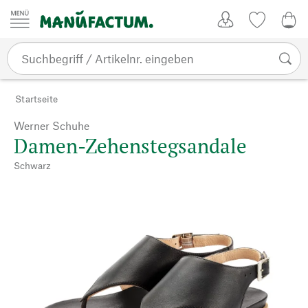
Zum Inhalt springen
Kundenkonto
Merkliste
0,0
Startseite
Werner Schuhe
Damen-Zehenstegsandale
Schwarz