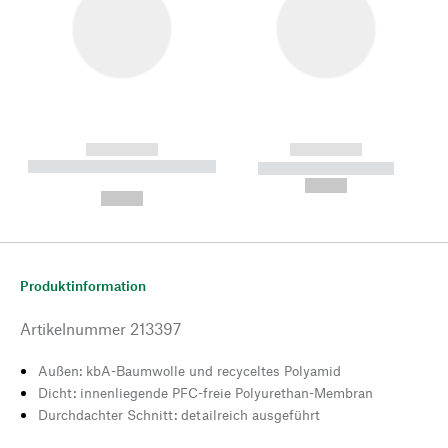
------------
------------
----------- ----------- --------
----------- -----------
---
--,-- €
--,-- €
Produktinformation
Artikelnummer
213397
Außen: kbA-Baumwolle und recyceltes Polyamid
Dicht: innenliegende PFC-freie Polyurethan-Membran
Durchdachter Schnitt: detailreich ausgeführt