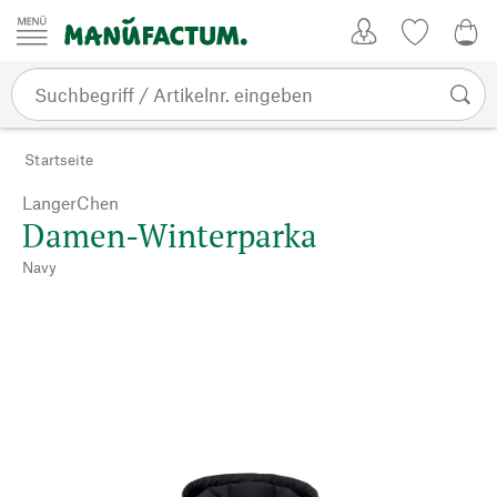
Zum Inhalt springen
Kundenkonto
Merkliste
0,0
Startseite
LangerChen
Damen-Winterparka
Navy