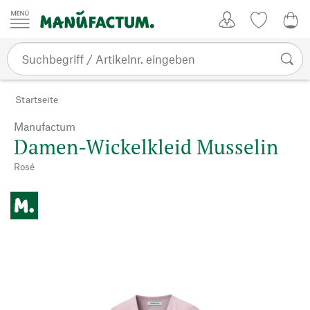
Zum Inhalt springen
Kundenkonto
Merkliste
0,0
Startseite
Manufactum
Damen-Wickelkleid Musselin
Rosé