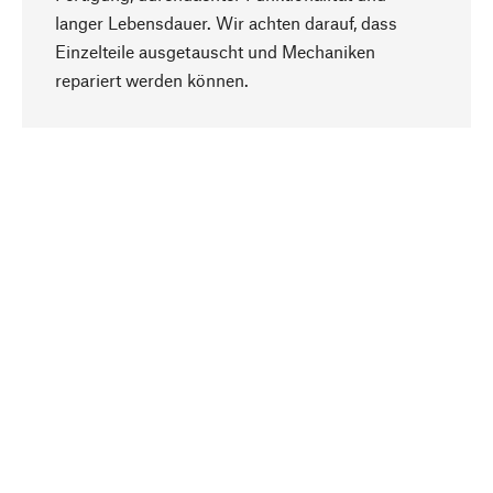
langer Lebensdauer. Wir achten darauf, dass
Einzelteile ausgetauscht und Mechaniken
Nach oben
repariert werden können.
Bewusst
Nachhaltigkeit steht im Fokus unserer
Produktauswahl. Wir setzen auf natürliche
Inhaltsstoffe und Materialien, die gepflegt werden
können, sowie auf eine ressourcenschonende
und sozialverträgliche Produktion.
Ausgewählt