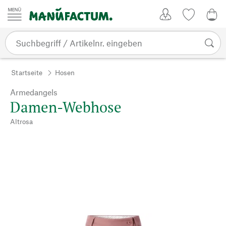
Zum Inhalt springen
Kundenkonto
Merkliste
0,0
Startseite
Hosen
Armedangels
Damen-Webhose
Altrosa