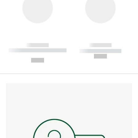
------------
------------
----------- ----------- --------
----------- -----------
---
--,-- €
--,-- €