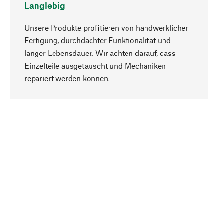
Langlebig
Unsere Produkte profitieren von handwerklicher
Fertigung, durchdachter Funktionalität und
langer Lebensdauer. Wir achten darauf, dass
Einzelteile ausgetauscht und Mechaniken
Nach oben
repariert werden können.
Bewusst
Nachhaltigkeit steht im Fokus unserer
Produktauswahl. Wir setzen auf natürliche
Inhaltsstoffe und Materialien, die gepflegt werden
können, sowie auf eine ressourcenschonende
und sozialverträgliche Produktion.