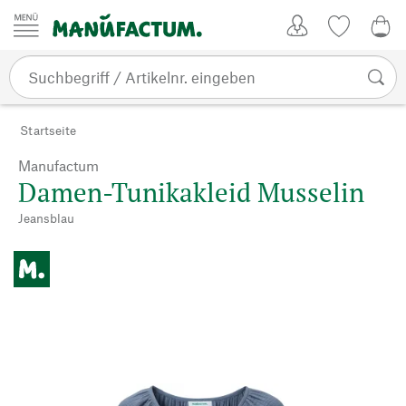
Zum Inhalt springen
Kundenkonto
Merkliste
0,0
Startseite
Manufactum
Damen-Tunikakleid Musselin
Jeansblau