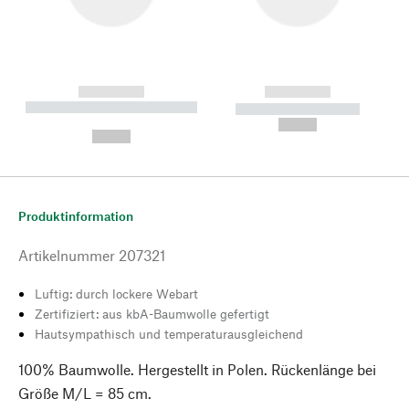
------------
------------
----------- ----------- --------
----------- -----------
---
--,-- €
--,-- €
Produktinformation
Artikelnummer
207321
Luftig: durch lockere Webart
Zertifiziert: aus kbA-Baumwolle gefertigt
Hautsympathisch und temperaturausgleichend
100% Baumwolle. Hergestellt in Polen. Rückenlänge bei
Größe M/L = 85 cm.