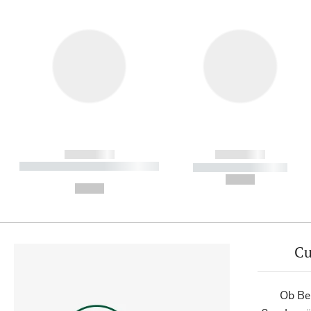
------------
------------
----------- ----------- ----------
----------- -----------
-
--,-- €
--,-- €
Cu
Ob Ber