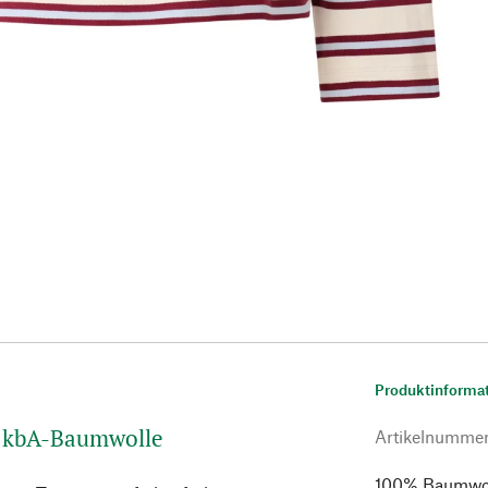
Produktinforma
us kbA-Baumwolle
Artikelnumme
100% Baumwolle