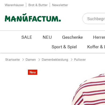
Zum Inhalt springen
Warenhäuser
Brot & Butter
Newsletter
SALE
NEU
Geschenke
Herre
Sport & Spiel
Koffer &
Startseite
Damen
Damenbekleidung
Pullover
Neu