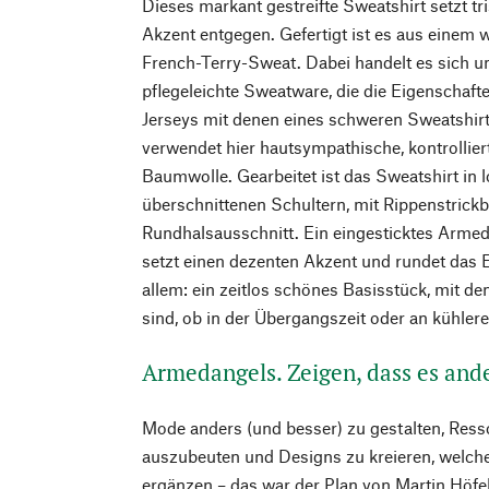
Dieses markant gestreifte Sweatshirt setzt t
Akzent entgegen. Gefertigt ist es aus einem 
French-Terry-Sweat. Dabei handelt es sich u
pflegeleichte Sweatware, die die Eigenschafte
Jerseys mit denen eines schweren Sweatshirt
verwendet hier hautsympathische, kontrollier
Baumwolle. Gearbeitet ist das Sweatshirt in l
überschnittenen Schultern, mit Rippenstric
Rundhalsausschnitt. Ein eingesticktes Arme
setzt einen dezenten Akzent und rundet das E
allem: ein zeitlos schönes Basisstück, mit d
sind, ob in der Übergangszeit oder an kühl
Armedangels. Zeigen, dass es and
Mode anders (und besser) zu gestalten, Ress
auszubeuten und Designs zu kreieren, welch
ergänzen – das war der Plan von Martin Höfe