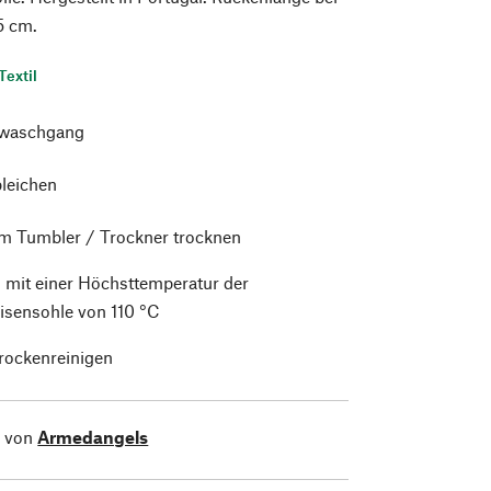
5 cm.
Textil
waschgang
bleichen
im Tumbler / Trockner trocknen
 mit einer Höchsttemperatur der
isensohle von 110 °C
trockenreinigen
l von
Armedangels