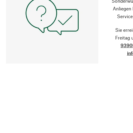
Sonderwün
Anliegen
Service
Sie erre
Freitag
9390
in