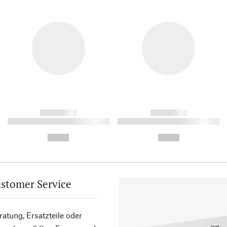
------------
------------
----------- ----------- ----------
----------- ----------- ----------
-
-
--,-- €
--,-- €
stomer Service
atung, Ersatzteile oder