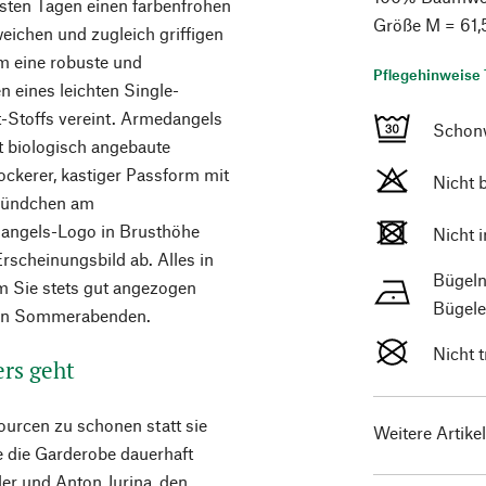
risten Tagen einen farbenfrohen
Größe M = 61,
weichen und zugleich griffigen
m eine robuste und
Pflegehinweise 
n eines leichten Single-
-Stoffs vereint. Armedangels
Schon
t biologisch angebaute
ockerer, kastiger Passform mit
Nicht 
kbündchen am
dangels-Logo in Brusthöhe
Nicht 
rscheinungsbild ab. Alles in
Bügeln
em Sie stets gut angezogen
Bügele
eren Sommerabenden.
Nicht 
ers geht
ourcen zu schonen statt sie
Weitere Artike
e die Garderobe dauerhaft
ler und Anton Jurina, den