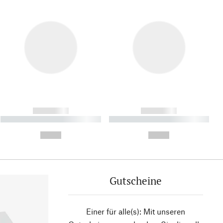
------------
------------
----------- ----------- ----------
----------- ----------- ----------
- -----------
-
--,-- €
--,-- €
Gutscheine
Einer für alle(s): Mit unseren