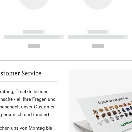
------------
------------
----------- ----------- ----------
----------- ----------- ----------
-
-
--,-- €
--,-- €
stomer Service
atung, Ersatzteile oder
sche - all Ihre Fragen und
 behandelt unser Customer
 persönlich und fundiert.
ichen uns von Montag bis