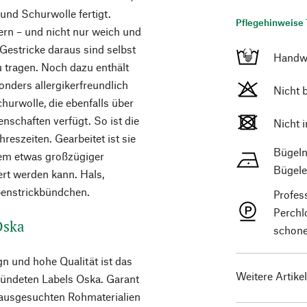
und Schurwolle fertigt.
Pflegehinweise 
sern – und nicht nur weich und
Gestricke daraus sind selbst
Handw
tragen. Noch dazu enthält
nders allergikerfreundlich
Nicht 
churwolle, die ebenfalls über
schaften verfügt. So ist die
Nicht 
hreszeiten. Gearbeitet ist sie
Bügeln
inem etwas großzügiger
Bügele
rt werden kann. Hals,
enstrickbündchen.
Profes
Perchl
 Oska
schone
n und hohe Qualität ist das
Weitere Artike
ündeten Labels Oska. Garant
 ausgesuchten Rohmaterialien