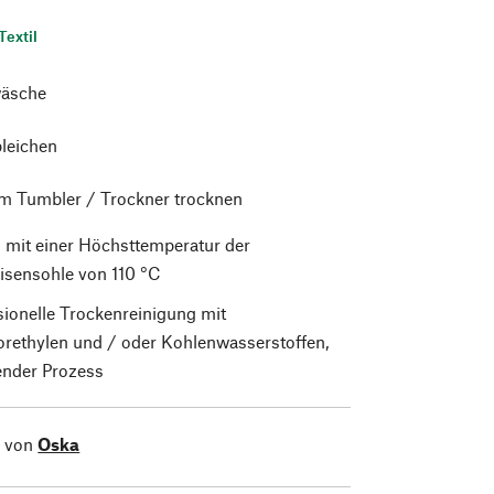
Textil
äsche
bleichen
im Tumbler / Trockner trocknen
 mit einer Höchsttemperatur der
isensohle von 110 °C
sionelle Trockenreinigung mit
orethylen und / oder Kohlenwasserstoffen,
nder Prozess
l von
Oska