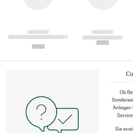
------------
------------
----------- ----------- ----------
----------- -----------
-
--,-- €
--,-- €
Cu
Ob Ber
Sonderwün
Anliegen
Service
Sie erre