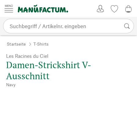
Zum Inhalt springen
Kundenkonto
Merkliste
0,0
Startseite
T-Shirts
Les Racines du Ciel
Damen-Strickshirt V-
Ausschnitt
Navy