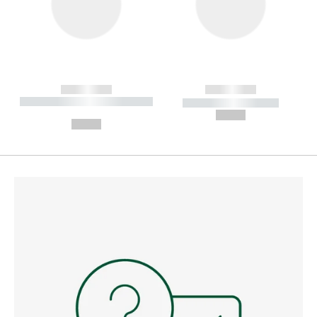
------------
------------
----------- ----------- --------
----------- -----------
---
--,-- €
--,-- €