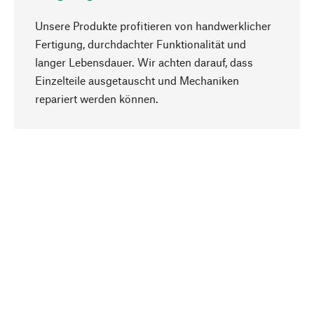
Unsere Produkte profitieren von handwerklicher
Fertigung, durchdachter Funktionalität und
langer Lebensdauer. Wir achten darauf, dass
Einzelteile ausgetauscht und Mechaniken
Nach oben
repariert werden können.
Bewusst
Nachhaltigkeit steht im Fokus unserer
Produktauswahl. Wir setzen auf natürliche
Inhaltsstoffe und Materialien, die gepflegt werden
können, sowie auf eine ressourcenschonende
und sozialverträgliche Produktion.