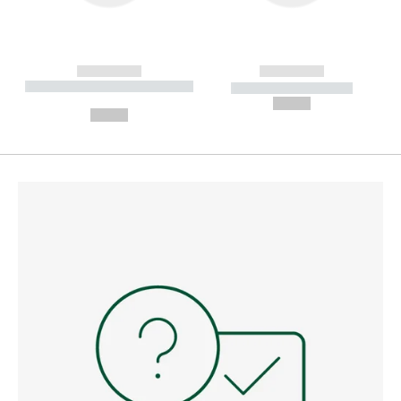
------------
------------
----------- ----------- --------
----------- -----------
---
--,-- €
--,-- €