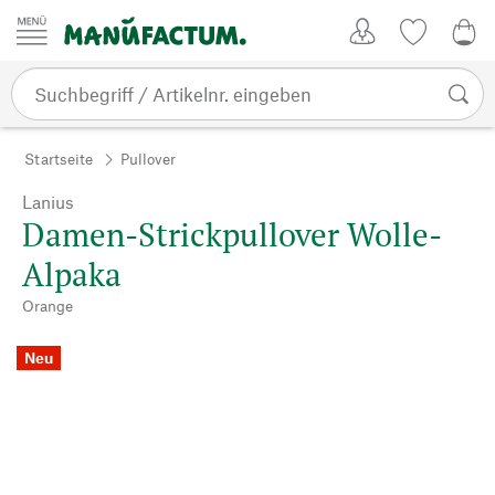
Zum Inhalt springen
Kundenkonto
Merkliste
0,0
Startseite
Pullover
Lanius
Damen-Strickpullover Wolle-
Alpaka
Orange
Neu