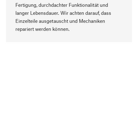
Fertigung, durchdachter Funktionalität und
langer Lebensdauer. Wir achten darauf, dass
Einzelteile ausgetauscht und Mechaniken
Nach oben
repariert werden können.
Bewusst
Nachhaltigkeit steht im Fokus unserer
Produktauswahl. Wir setzen auf natürliche
Inhaltsstoffe und Materialien, die gepflegt werden
können, sowie auf eine ressourcenschonende
und sozialverträgliche Produktion.