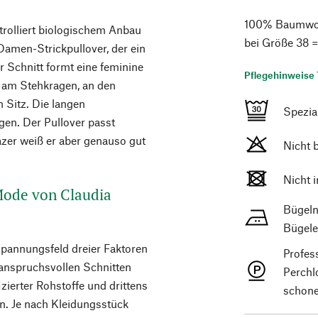
100% Baumwolle
rolliert biologischem Anbau
bei Größe 38 
amen-Strickpullover, der ein
r Schnitt formt eine feminine
Pflegehinweise 
n am Stehkragen, an den
 Sitz. Die langen
Spezi
n. Der Pullover passt
azer weiß er aber genauso gut
Nicht 
Nicht 
 Mode von Claudia
Bügeln
Bügele
Spannungsfeld dreier Faktoren
Profes
 anspruchsvollen Schnitten
Perchl
ierter Rohstoffe und drittens
schone
n. Je nach Kleidungsstück