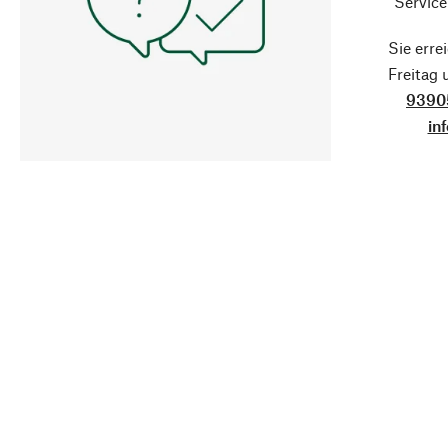
Service
Sie erre
Freitag
9390
in