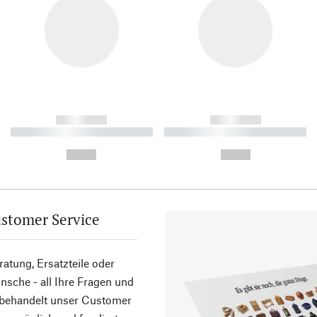
------------
------------
----------- ----------- ----------
----------- ----------- ----------
-
-
--,-- €
--,-- €
stomer Service
atung, Ersatzteile oder
sche - all Ihre Fragen und
 behandelt unser Customer